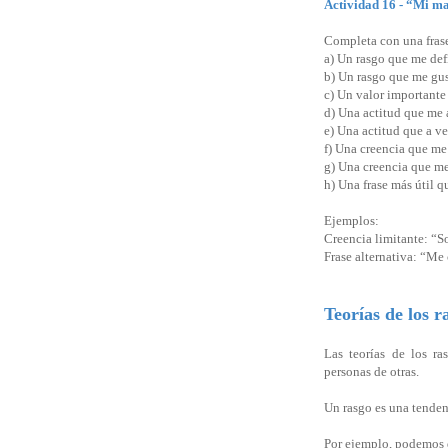
Actividad 16 - “Mi m
Completa con una frase
a) Un rasgo que me de
b) Un rasgo que me gus
c) Un valor importante
d) Una actitud que me
e) Una actitud que a v
f) Una creencia que m
g) Una creencia que me
h) Una frase más útil q
Ejemplos:
Creencia limitante: “
Frase alternativa: “Me
Teorías de los 
Las teorías de los ra
personas de otras.
Un rasgo es una tenden
Por ejemplo, podemos d