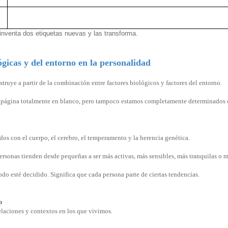
nventa dos etiquetas nuevas y las transforma.
ógicas y del entorno en la personalidad
truye a partir de la combinación entre factores biológicos y factores del entorno.
ágina totalmente en blanco, pero tampoco estamos completamente determinados d
dos con el cuerpo, el cerebro, el temperamento y la herencia genética.
ersonas tienden desde pequeñas a ser más activas, más sensibles, más tranquilas o m
odo esté decidido. Significa que cada persona parte de ciertas tendencias.
o
elaciones y contextos en los que vivimos.