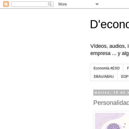
D'econ
Vídeos, audios, 
empresa ... y al
Economía 4ESO
EBAU/ABAU
EOP
martes, 19 de
Personalidad