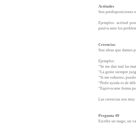
Actitudes
Son predisposiciones o
Ejemplos: actitud posi
pasiva ante los proble
Creencias
Son ideas que damos po
Ejemplos:
“Se me dan mal las ma
“La gente siempre juz
“Si me esfuerzo, puedo
“Pedir ayuda es de déb
“Equivocarse forma par
Las creencias son muy
Pregunta 49
Escribe un rasgo, un va