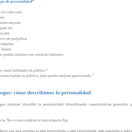
apa de personalidad”
 en cada caso:
fine:
taría mejorar:
 para mí:
 ayuda:
eces me perjudica:
e impulsa:
 limita:
ue podría sustituir esa creencia limitante:
Soy malo hablando en público.”
 cuesta hablar en público, pero puedo mejorar practicando.”
rasgos: cómo describimos la personalidad
sgos intentan describir la personalidad identificando características generales 
cia. No es una condena ni una etiqueta fija.
ecir que una persona es más introvertida o más extrovertida, más tranquila o más 