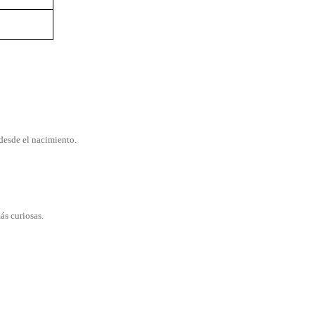
esde el nacimiento.
ás curiosas.