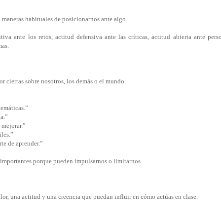
 maneras habituales de posicionarnos ante algo.
tiva ante los retos, actitud defensiva ante las críticas, actitud abierta ante perso
mas.
r ciertas sobre nosotros, los demás o el mundo.
temáticas.”
ga.”
 mejorar.”
iles.”
te de aprender.”
 importantes porque pueden impulsarnos o limitarnos.
lor, una actitud y una creencia que puedan influir en cómo actúas en clase.