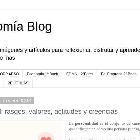
omía Blog
imágenes y artículos para reflexionar, disfrutar y apren
go más
FOPP 4ESO
Economía 1º Bach
EDMN - 2ªBach
Ec. Empresa 2º Bach
PELÍCULAS
 mayo de 2026
: rasgos, valores, actitudes y creencias
La
personalidad
es el conjunto de carac
que influyen en cómo una persona piensa,