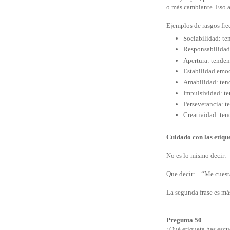
o más cambiante. Eso ay
Ejemplos de rasgos fre
Sociabilidad: ten
Responsabilidad
Apertura: tenden
Estabilidad emoc
Amabilidad: tend
Impulsividad: te
Perseverancia: t
Creatividad: ten
Cuidado con las etiqu
No es lo mismo decir:
Que decir:
“Me cuest
La segunda frase es má
Pregunta 50
¿Qué etiqueta has escu