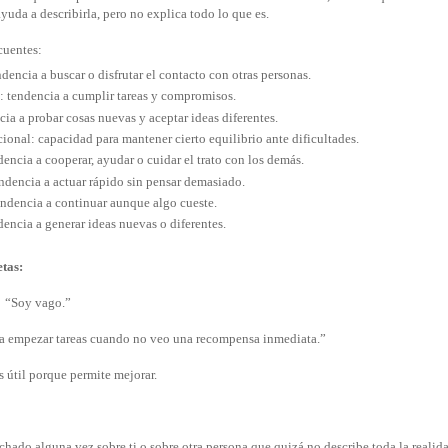
uda a describirla, pero no explica todo lo que es.
cuentes:
dencia a buscar o disfrutar el contacto con otras personas.
: tendencia a cumplir tareas y compromisos.
cia a probar cosas nuevas y aceptar ideas diferentes.
ional: capacidad para mantener cierto equilibrio ante dificultades.
encia a cooperar, ayudar o cuidar el trato con los demás.
ndencia a actuar rápido sin pensar demasiado.
endencia a continuar aunque algo cueste.
dencia a generar ideas nuevas o diferentes.
etas:
“Soy vago.”
a empezar tareas cuando no veo una recompensa inmediata.”
s útil porque permite mejorar.
chado alguna vez sobre ti o sobre otra persona que quizá no describe toda la realid