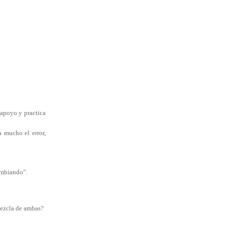
 apoyo y practica
a mucho el error,
ambiando”.
mezcla de ambas?