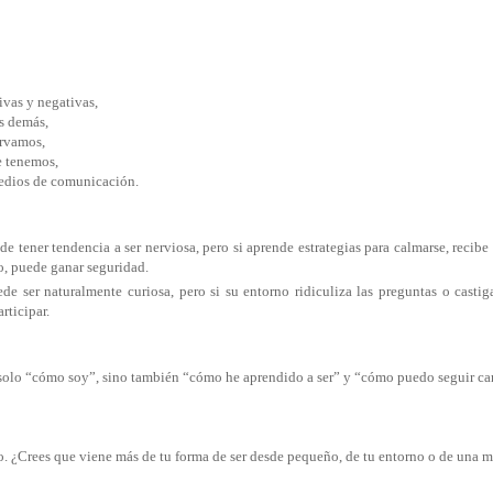
tivas y negativas,
os demás,
ervamos,
e tenemos,
 medios de comunicación.
e tener tendencia a ser nerviosa, pero si aprende estrategias para calmarse, recibe
o, puede ganar seguridad.
de ser naturalmente curiosa, pero si su entorno ridiculiza las preguntas o castig
rticipar.
 solo “cómo soy”, sino también “cómo he aprendido a ser” y “cómo puedo seguir c
o. ¿Crees que viene más de tu forma de ser desde pequeño, de tu entorno o de una 