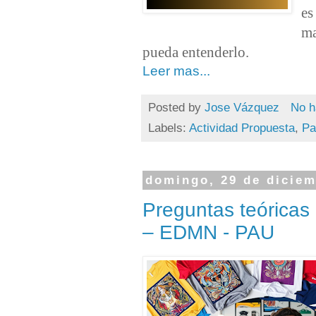
es
ma
pueda entenderlo.
Leer mas...
Posted by
Jose Vázquez
No h
Labels:
Actividad Propuesta
,
Pa
domingo, 29 de diciem
Preguntas teórica
– EDMN - PAU