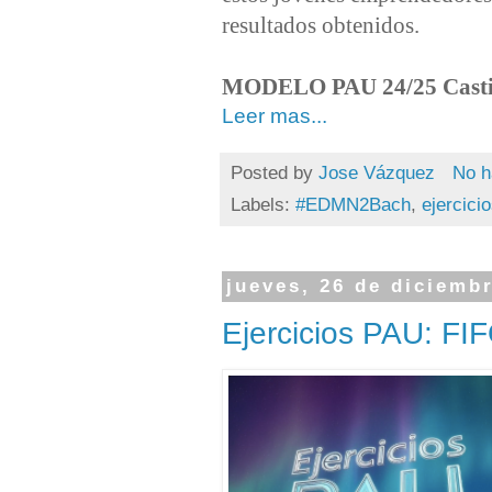
resultados obtenidos.
MODELO PAU 24/25 Castil
Leer mas...
Posted by
Jose Vázquez
No h
Labels:
#EDMN2Bach
,
ejercici
jueves, 26 de diciemb
Ejercicios PAU: F