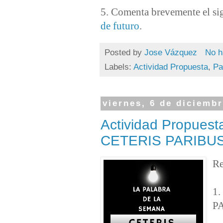
5. Comenta brevemente el sig
de futuro
.
Posted by
Jose Vázquez
No h
Labels:
Actividad Propuesta
,
Pa
viernes, 6 de diciemb
Actividad Propuest
CETERIS PARIBU
Re
1.
P