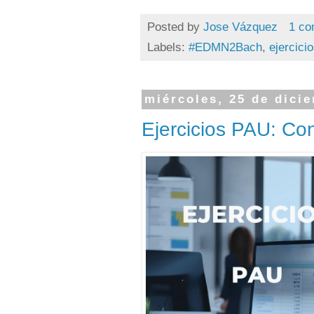
Posted by
Jose Vázquez
1 co
Labels:
#EDMN2Bach
,
ejercici
miércoles, 25 de dici
Ejercicios PAU: Co