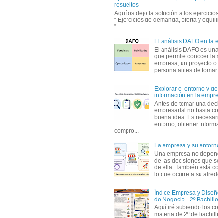
resueltos
Aquí os dejo la solución a los ejercici
“ Ejercicios de demanda, oferta y equil
”
El análisis DAFO en la
El análisis DAFO es un
que permite conocer la 
empresa, un proyecto o
persona antes de tomar d
Explorar el entorno y ge
información en la empr
Antes de tomar una dec
empresarial no basta co
buena idea. Es necesari
entorno, obtener informa
compro...
La empresa y su entorn
Una empresa no depen
de las decisiones que s
de ella. También está c
lo que ocurre a su alrede
Índice Empresa y Dise
de Negocio - 2º Bachille
Aquí iré subiendo los c
materia de 2º de bachil