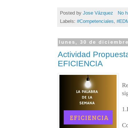
Posted by
Jose Vázquez
No h
Labels:
#Competenciales
,
#ED
lunes, 30 de diciembr
Actividad Propuest
EFICIENCIA
Re
si
1.
Co