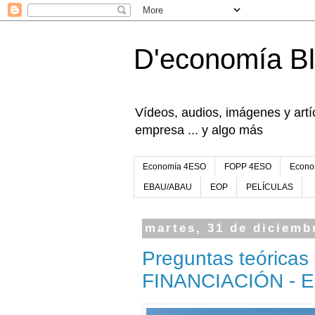
D'economía B
Vídeos, audios, imágenes y artíc
empresa ... y algo más
Economía 4ESO
FOPP 4ESO
Econo
EBAU/ABAU
EOP
PELÍCULAS
martes, 31 de diciemb
Preguntas teórica
FINANCIACIÓN - 