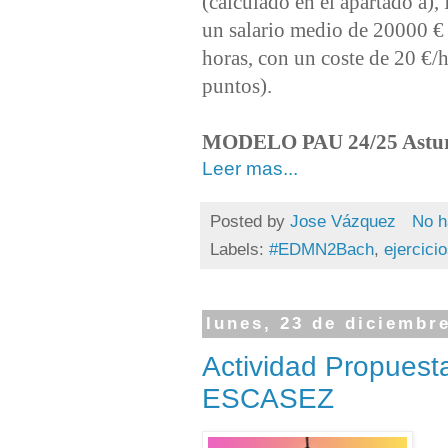
(calculado en el apartado a),
un salario medio de 20000 € 
horas, con un coste de 20 €/
puntos).
MODELO PAU 24/25 Astur
Leer mas...
Posted by
Jose Vázquez
No h
Labels:
#EDMN2Bach
,
ejercici
lunes, 23 de diciembr
Actividad Propuest
ESCASEZ