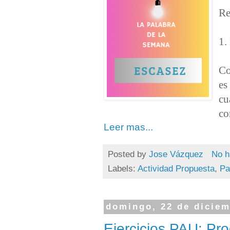
Re
1.
Co
es
cu
co
Leer mas...
Posted by
Jose Vázquez
No h
Labels:
Actividad Propuesta
,
Pa
domingo, 22 de diciem
Ejercicios PAU: Pr