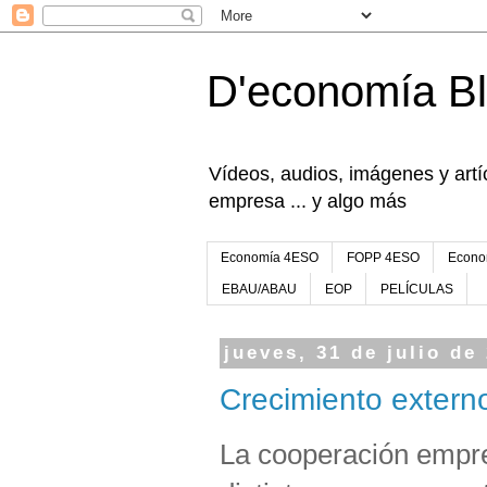
D'economía B
Vídeos, audios, imágenes y artíc
empresa ... y algo más
Economía 4ESO
FOPP 4ESO
Econo
EBAU/ABAU
EOP
PELÍCULAS
jueves, 31 de julio de
Crecimiento extern
La cooperación empre