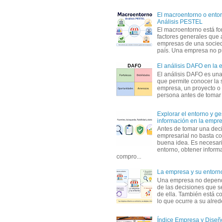
El macroentorno o entor
Análisis PESTEL
El macroentorno está fo
factores generales que 
empresas de una socie
país. Una empresa no pu
El análisis DAFO en la
El análisis DAFO es un
que permite conocer la 
empresa, un proyecto o
persona antes de tomar d
Explorar el entorno y ge
información en la empr
Antes de tomar una dec
empresarial no basta co
buena idea. Es necesari
entorno, obtener informa
compro...
La empresa y su entorn
Una empresa no depen
de las decisiones que s
de ella. También está c
lo que ocurre a su alrede
Índice Empresa y Dise