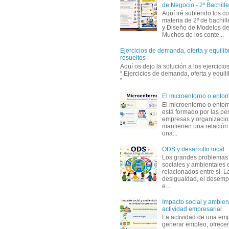
de Negocio - 2º Bachille
Aquí iré subiendo los c
materia de 2º de bachil
y Diseño de Modelos de
Muchos de los conte...
Ejercicios de demanda, oferta y equili
resueltos
Aquí os dejo la solución a los ejercici
“ Ejercicios de demanda, oferta y equil
”
El microentorno o entor
El microentorno o entor
está formado por las pe
empresas y organizaci
mantienen una relación
una...
ODS y desarrollo local
Los grandes problemas
sociales y ambientales 
relacionados entre sí. L
desigualdad, el desemp
e...
Impacto social y ambient
actividad empresarial
La actividad de una em
generar empleo, ofrecer