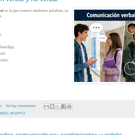
al
es la que usamos mediante palabras, ya
s.
n,
,
WhatsApp,
ral,
clase,
ez
No hay comentarios:
4ESO
,
#FOPPT2