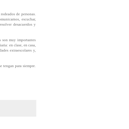
r rodeados de personas.
omunicarnos, escuchar,
resolver desacuerdos y
as son muy importantes
ria: en clase, en casa,
dades extraescolares y,
e tengan para siempre.