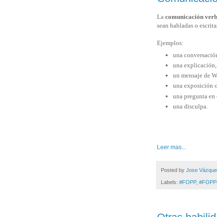
La
comunicación verb
sean habladas o escrita
Ejemplos:
una conversació
una explicación
un mensaje de 
una exposición o
una pregunta en 
una disculpa.
Leer mas...
Posted by
Jose Vázqu
Labels:
#FOPP
,
#FOPP