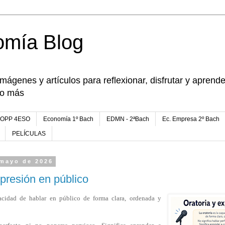
omía Blog
imágenes y artículos para reflexionar, disfrutar y apren
go más
FOPP 4ESO
Economía 1º Bach
EDMN - 2ªBach
Ec. Empresa 2º Bach
PELÍCULAS
 mayo de 2026
xpresión en público
pacidad de hablar en público de forma clara, ordenada y