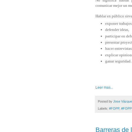
No significa hablar 
comunicar mejor un men
Hablar en público sirve
exponer trabajos
defender ideas,
participar en de
presentar proyec
hacer entrevistas
explicar opinion
ganar seguridad
Leer mas...
Posted by
Jose Vázqu
Labels:
#FOPP
,
#FOPP
Barreras de 