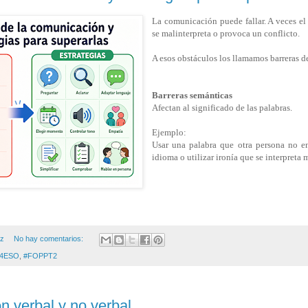
La comunicación puede fallar. A veces el
se malinterpreta o provoca un conflicto.
A esos obstáculos los llamamos barreras d
Barreras semánticas
Afectan al significado de las palabras.
Ejemplo:
Usar una palabra que otra persona no en
idioma o utilizar ironía que se interpreta 
ez
No hay comentarios:
4ESO
,
#FOPPT2
 verbal y no verbal