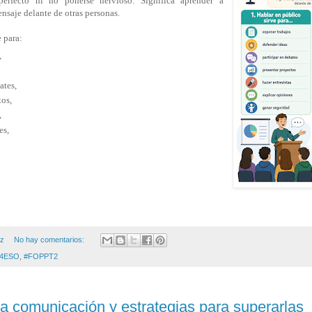
perfecto ni no ponerse nervioso. Significa aprender a
saje delante de otras personas.
 para:
,
bates,
tos,
,
es,
.
ez
No hay comentarios:
4ESO
,
#FOPPT2
la comunicación y estrategias para superarlas