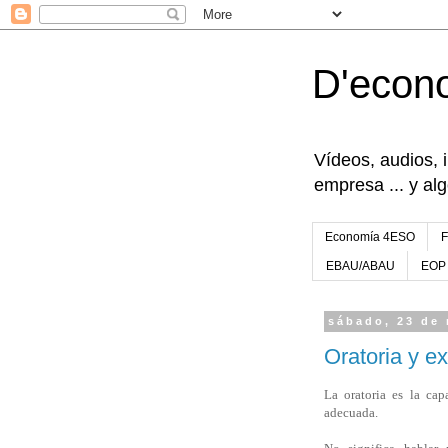
D'econ
Vídeos, audios, 
empresa ... y al
Economía 4ESO
EBAU/ABAU
EOP
sábado, 23 de
Oratoria y e
La oratoria es la ca
adecuada.