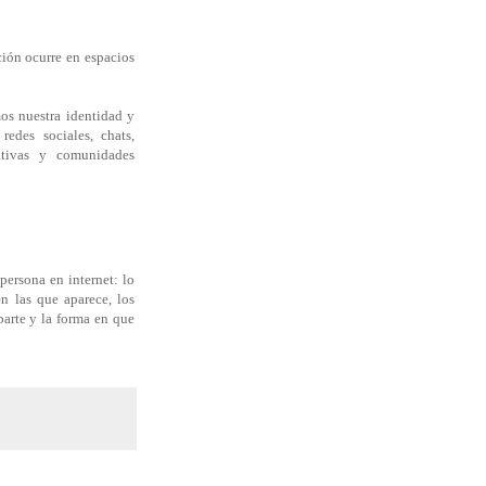
ción ocurre en espacios
s nuestra identidad y
edes sociales, chats,
ativas y comunidades
persona en internet: lo
n las que aparece, los
parte y la forma en que