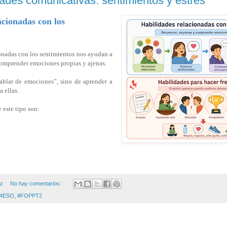
dades comunicativas: sentimientos y estrés
acionadas con los
onadas con los sentimientos nos ayudan a
comprender emociones propias y ajenas.
hablar de emociones”, sino de aprender a
a ellas.
 este tipo son:
ez
No hay comentarios:
4ESO
,
#FOPPT2