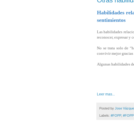
Otras habili
Habilidades rel
sentimientos
Las habilidades relaci
reconocer, expresar y 
No se trata solo de “
convivir mejor gracias 
Algunas habilidades de
Leer mas...
Posted by
Jose Vázqu
Labels:
#FOPP
,
#FOPP