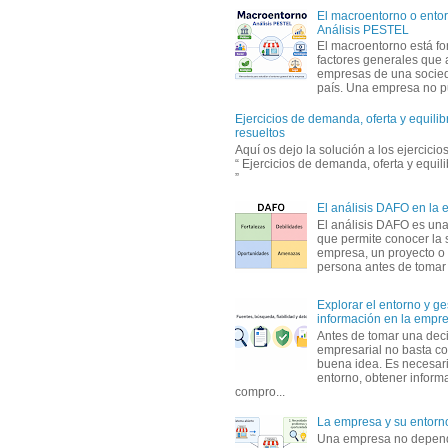
El macroentorno o entor
Análisis PESTEL
El macroentorno está fo
factores generales que 
empresas de una socie
país. Una empresa no pu
Ejercicios de demanda, oferta y equili
resueltos
Aquí os dejo la solución a los ejercici
“ Ejercicios de demanda, oferta y equil
”
El análisis DAFO en la
El análisis DAFO es un
que permite conocer la 
empresa, un proyecto o
persona antes de tomar d
Explorar el entorno y ge
información en la empr
Antes de tomar una dec
empresarial no basta co
buena idea. Es necesari
entorno, obtener informa
compro...
La empresa y su entorn
Una empresa no depen