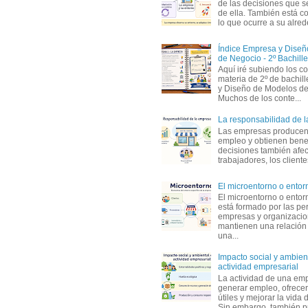
de las decisiones que s
de ella. También está c
lo que ocurre a su alrede
Índice Empresa y Dise
de Negocio - 2º Bachille
Aquí iré subiendo los c
materia de 2º de bachil
y Diseño de Modelos de
Muchos de los conte...
La responsabilidad de 
Las empresas producen
empleo y obtienen benef
decisiones también afec
trabajadores, los clientes,
El microentorno o entor
El microentorno o entor
está formado por las pe
empresas y organizaci
mantienen una relación
una...
Impacto social y ambient
actividad empresarial
La actividad de una em
generar empleo, ofrecer
útiles y mejorar la vida 
Sin embargo, también p