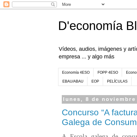
D'economía B
Vídeos, audios, imágenes y artíc
empresa ... y algo más
Economía 4ESO
FOPP 4ESO
Econo
EBAU/ABAU
EOP
PELÍCULAS
lunes, 8 de noviembre
Concurso “A factur
Galega de Consum
A Escola galega de cons