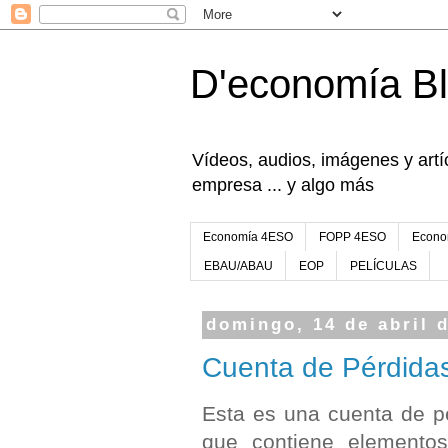
D'economía B
Vídeos, audios, imágenes y artíc
empresa ... y algo más
Economía 4ESO
FOPP 4ESO
Econo
EBAU/ABAU
EOP
PELÍCULAS
domingo, 14 de abril 
Cuenta de Pérdida
Esta es una cuenta de p
que contiene elemento