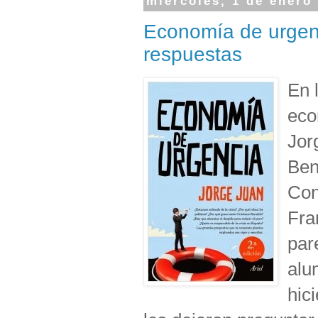
miércoles, 1 de enero
Economía de urgen
respuestas
En 
eco
Jor
Ben
Con
Fra
par
alu
hic