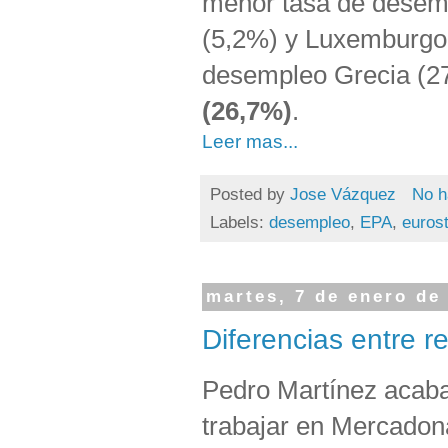
menor tasa de desemp
(5,2%) y Luxemburgo 
desempleo Grecia (2
(26,7%)
.
Leer mas...
Posted by
Jose Vázquez
No h
Labels:
desempleo
,
EPA
,
eurost
martes, 7 de enero de
Diferencias entre re
Pedro Martínez acaba
trabajar en Mercadona