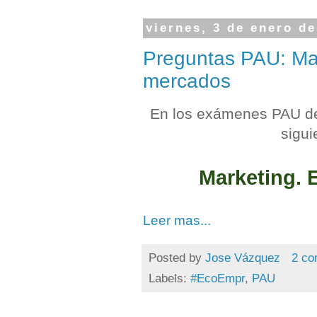
viernes, 3 de enero d
Preguntas PAU: Mark
mercados
En los exámenes PAU de 
sigui
Marketing. 
Leer mas...
Posted by
Jose Vázquez
2 co
Labels:
#EcoEmpr
,
PAU