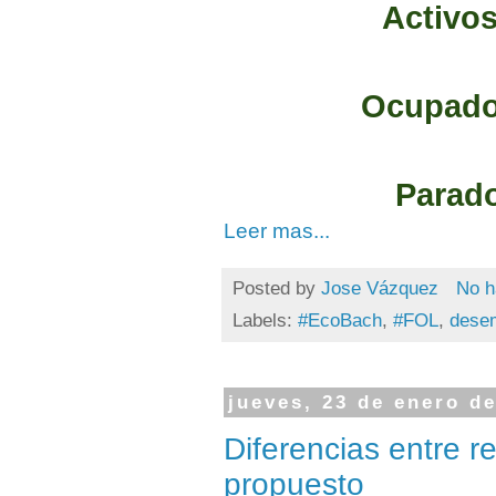
Activos
Ocupados
Parado
Leer mas...
Posted by
Jose Vázquez
No h
Labels:
#EcoBach
,
#FOL
,
dese
jueves, 23 de enero d
Diferencias entre r
propuesto