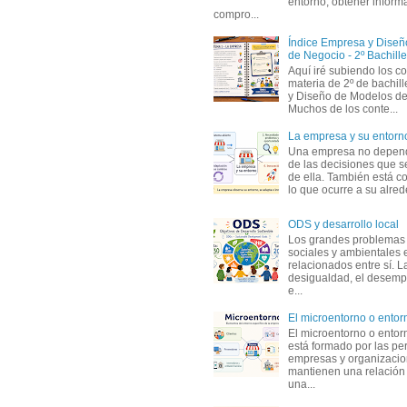
entorno, obtener informa
compro...
Índice Empresa y Dise
de Negocio - 2º Bachille
Aquí iré subiendo los c
materia de 2º de bachil
y Diseño de Modelos de
Muchos de los conte...
La empresa y su entorn
Una empresa no depen
de las decisiones que s
de ella. También está c
lo que ocurre a su alrede
ODS y desarrollo local
Los grandes problemas
sociales y ambientales 
relacionados entre sí. L
desigualdad, el desemp
e...
El microentorno o entor
El microentorno o entor
está formado por las pe
empresas y organizaci
mantienen una relación
una...