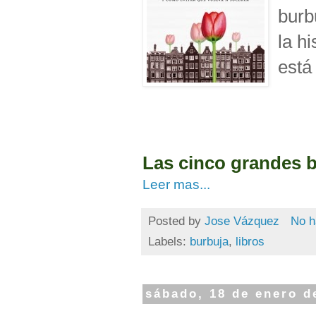
burb
la h
está
Las cinco grandes 
Leer mas...
Posted by
Jose Vázquez
No h
Labels:
burbuja
,
libros
sábado, 18 de enero d