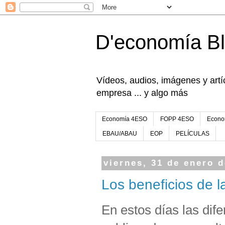
D'economía B
Vídeos, audios, imágenes y artíc
empresa ... y algo más
Economía 4ESO
FOPP 4ESO
Econo
EBAU/ABAU
EOP
PELÍCULAS
viernes, 31 de enero 
Los beneficios de 
En estos días las dif