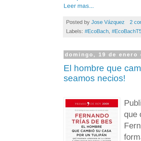
Leer mas...
Posted by
Jose Vázquez
2 co
Labels:
#EcoBach
,
#EcoBachT
domingo, 19 de enero 
El hombre que cambi
seamos necios!
Publ
que 
Fern
form