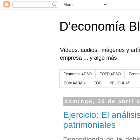
D'economía B
Vídeos, audios, imágenes y artíc
empresa ... y algo más
Economía 4ESO
FOPP 4ESO
Econo
EBAU/ABAU
EOP
PELÍCULAS
domingo, 30 de abril 
Ejercicio: El anális
patrimoniales
Dependiendo de la debi