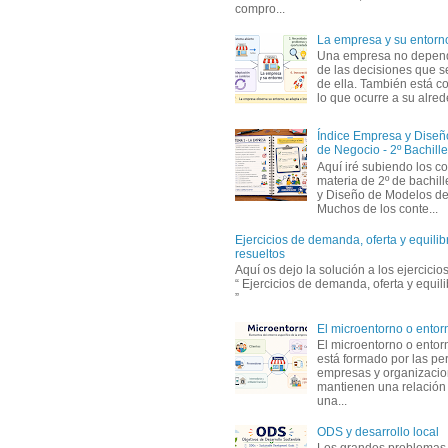
compro...
La empresa y su entorn
Una empresa no depen
de las decisiones que s
de ella. También está c
lo que ocurre a su alrede
Índice Empresa y Dise
de Negocio - 2º Bachille
Aquí iré subiendo los c
materia de 2º de bachil
y Diseño de Modelos de
Muchos de los conte...
Ejercicios de demanda, oferta y equili
resueltos
Aquí os dejo la solución a los ejercici
“ Ejercicios de demanda, oferta y equil
”
El microentorno o entor
El microentorno o entor
está formado por las pe
empresas y organizaci
mantienen una relación
una...
ODS y desarrollo local