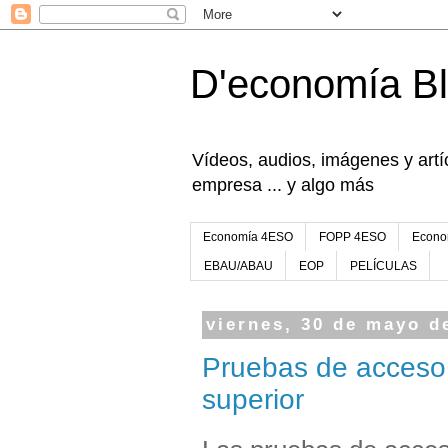
D'economía B
Vídeos, audios, imágenes y artíc
empresa ... y algo más
Economía 4ESO
FOPP 4ESO
Econo
EBAU/ABAU
EOP
PELÍCULAS
viernes, 30 de mayo d
Pruebas de acceso 
superior