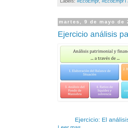
Labels:
#EcoEmpr
,
#EcoEmprT
martes, 9 de mayo de 
Ejercicio análisis p
Ejercicio: El anális
Leer mas...