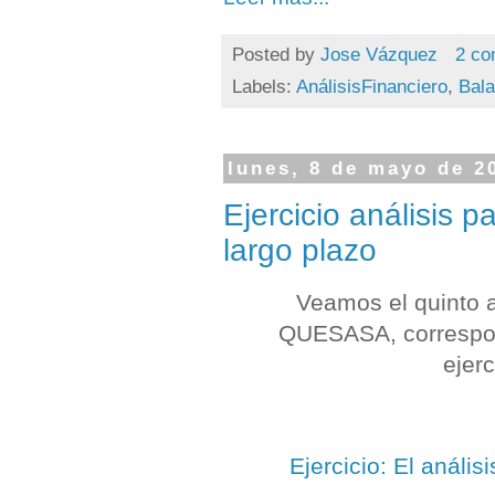
Posted by
Jose Vázquez
2 co
Labels:
AnálisisFinanciero
,
Bal
lunes, 8 de mayo de 2
Ejercicio análisis p
largo plazo
Veamos el quinto 
QUESASA, correspon
ejerc
Ejercicio: El anális