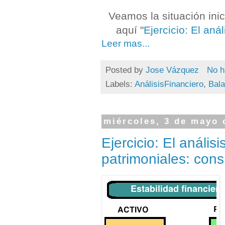
Veamos la situación inici
aquí "
Ejercicio: El aná
Leer mas...
Posted by
Jose Vázquez
No h
Labels:
AnálisisFinanciero
,
Bal
miércoles, 3 de mayo 
Ejercicio: El anális
patrimoniales: cons