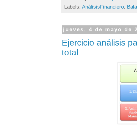
Labels:
AnálisisFinanciero
,
Bal
jueves, 4 de mayo de 
Ejercicio análisis p
total