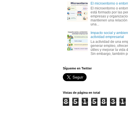
El microentorno o entor
El microentorno o entor
está formado por las pe
empresas y organizaci
mantienen una relación
una...
Impacto social y ambient
actividad empresarial
La actividad de una em
generar empleo, ofrecer
útiles y mejorar la vida 
Sin embargo, también p
Sígueme en Twitter
Vistas de página en total
8
5
1
5
8
3
1