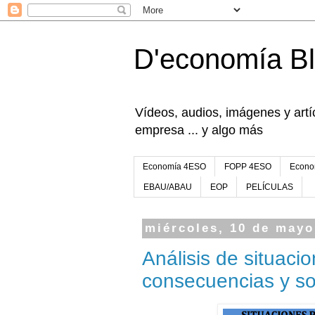
D'economía B
Vídeos, audios, imágenes y artíc
empresa ... y algo más
Economía 4ESO
FOPP 4ESO
Econo
EBAU/ABAU
EOP
PELÍCULAS
miércoles, 10 de mayo
Análisis de situaci
consecuencias y so