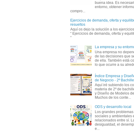
buena idea. Es necesari
entorno, obtener informa
compro...
Ejercicios de demanda, oferta y equili
resueltos
Aquí os dejo la solución a los ejercici
“ Ejercicios de demanda, oferta y equil
”
La empresa y su entorn
Una empresa no depen
de las decisiones que s
de ella. También está c
lo que ocurre a su alrede
Índice Empresa y Dise
de Negocio - 2º Bachille
Aquí iré subiendo los c
materia de 2º de bachil
y Diseño de Modelos de
Muchos de los conte...
ODS y desarrollo local
Los grandes problemas
sociales y ambientales 
relacionados entre sí. L
desigualdad, el desemp
e...