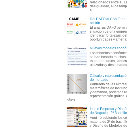
relacionados entre sí. L
desigualdad, el desemp
e...
Del DAFO al CAME: del a
acción
El análisis DAFO permit
situación de una empre
identificar fortalezas, d
oportunidades y amenaza
Nuevos modelos econó
Los modelos económicos
se han basado muchas 
extraer recursos, fabric
utilizarlos y desecharlos
Cálculo y representación
de mercado
Partiendo de las expres
matemáticas de las func
y demanda, podemos rea
representación gráfica, 
cálcu...
Índice Empresa y Dise
de Negocio - 2º Bachille
Aquí iré subiendo los c
materia de 2º de bachil
y Diseño de Modelos de