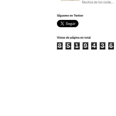
Muchos de los conte...
Sígueme en Twitter
Vistas de página en total
8
5
1
9
4
3
6