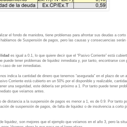
izar el fondo de maniobra, tiene problemas para afrontar sus deudas a corto
 hablamos de Suspensión de pagos, pero las causas y consecuencias serán 
ilidad
es igual a 0.1, lo que quiere decir que el “Pasivo Corriente” está cubie
que puede tener problemas de liquidez inmediata y, por tanto, encontrarse con
en caso de ser inmediatas.
nos indica la cantidad de dinero que tenemos “asegurada” en el plazo de un a
asivo Corriente está cubierto en un 50% por el disponible y realizable, canti
ener una seguridad, este debería ser próximo a 1. Por tanto puede tener prob
mediato que veíamos antes.
 de distancia a la suspensión de pagos es menor a 1, es de 0.9. Por tanto 
ación de suspensión de pagos, de falta de liquidez o de insolvencia a corto p
 de liquidez, son mejores que el ejemplo que veíamos en el año 3, pero la sit
peor. Veamos ahora lo que pasa en el largo plazo.