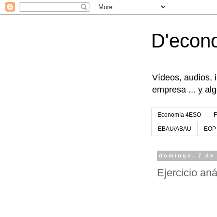
D'econ
Vídeos, audios, 
empresa ... y al
Economía 4ESO
EBAU/ABAU
EOP
domingo, 7 de
Ejercicio aná