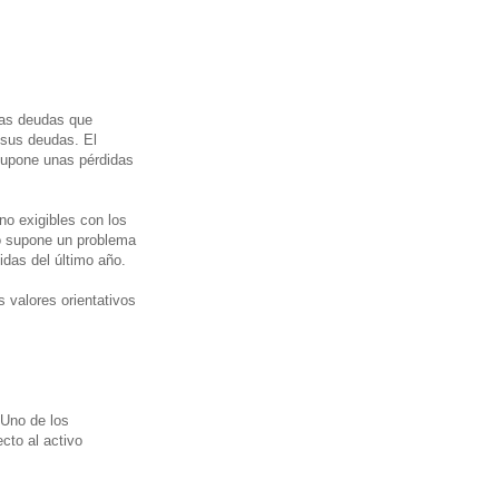
 las deudas que
 sus deudas. El
supone unas pérdidas
no exigibles con los
no supone un problema
idas del último año.
 valores orientativos
 Uno de los
cto al activo