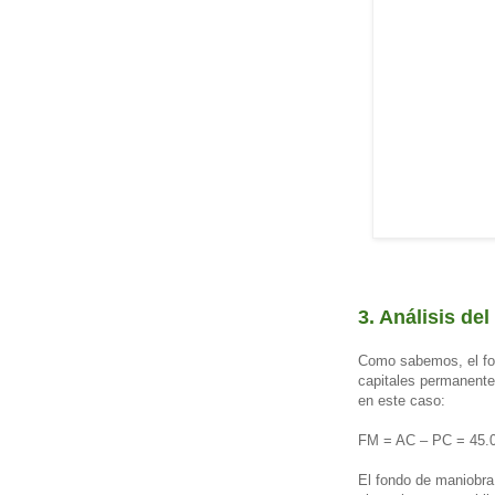
3. Análisis de
Como sabemos, el fond
capitales permanentes
en este caso:
FM = AC – PC = 45.
El fondo de maniobra