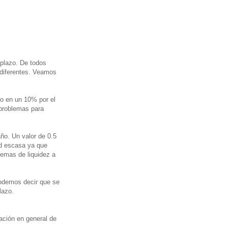
 plazo. De todos
diferentes. Veamos
rto en un 10% por el
 problemas para
ño. Un valor de 0.5
dad escasa ya que
lemas de liquidez a
podemos decir que se
lazo.
uación en general de