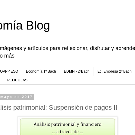
omía Blog
imágenes y artículos para reflexionar, disfrutar y apren
go más
FOPP 4ESO
Economía 1º Bach
EDMN - 2ªBach
Ec. Empresa 2º Bach
PELÍCULAS
 mayo de 2017
lisis patrimonial: Suspensión de pagos II