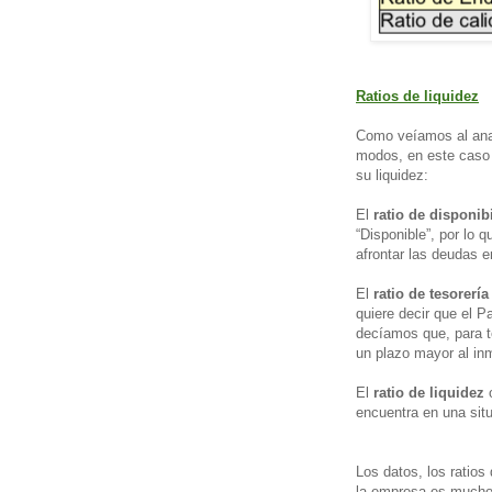
Ratios de liquidez
Como veíamos al anal
modos, en este caso
su liquidez:
El
ratio de disponib
“Disponible”, por lo 
afrontar las deudas 
El
ratio de tesorería
quiere decir que el P
decíamos que, para t
un plazo mayor al in
El
ratio de liquidez
o
encuentra en una situ
Los datos, los ratios
la empresa es mucho 