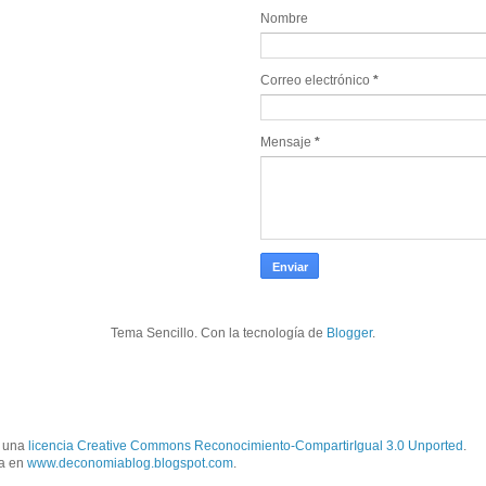
Nombre
Correo electrónico
*
Mensaje
*
Tema Sencillo. Con la tecnología de
Blogger
.
o una
licencia Creative Commons Reconocimiento-CompartirIgual 3.0 Unported
.
ra en
www.deconomiablog.blogspot.com
.