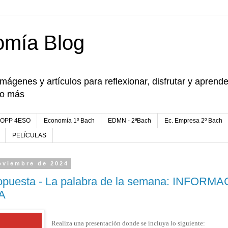
omía Blog
imágenes y artículos para reflexionar, disfrutar y apren
go más
FOPP 4ESO
Economía 1º Bach
EDMN - 2ªBach
Ec. Empresa 2º Bach
PELÍCULAS
oviembre de 2024
ropuesta - La palabra de la semana: INFORM
A
Realiza una presentación donde se incluya lo siguiente: