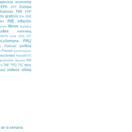
ejercicio economía
EPA
Europa
EPF
finanzas
FMI
FPP
rio
graficos
IGE
IDH
INE
inflación
itex
libros
latam
logística
udes
marketing
NUTS
ocde
ODS
OIT
PAU
eLaSemana
política
n
Podcast
a
Precios
presentacion
ductividad
Ratio80/20
RN
jaVariable
riqueza
ro
TAE
TED
TIC
tipos
vídeos
viñeta
lidad
a de la semana: