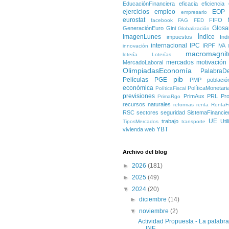
EducaciónFinanciera
eficacia
eficiencia
ejercicios
empleo
EOP
empresario
eurostat
FIFO
facebook
FAG
FED
Glosa
GeneraciónEuro
Gini
Globalización
ImagenLunes
Índice
impuestos
Ind
internacional
IPC
IRPF
IVA
innovación
macromagnit
lotería
Loterías
mercados
motivación
MercadoLaboral
OlimpiadasEconomía
PalabraD
pib
Películas
PGE
PMP
població
económica
PolíticaMonetari
PolíticaFiscal
previsiones
PrimAux
PRL
Pro
PrimaRgo
recursos naturales
reformas
renta
RentaFi
RSC
sectores
seguridad
SistemaFinancie
UE
trabajo
Uti
TiposMercados
transporte
YBT
vivienda
web
Archivo del blog
►
2026
(181)
►
2025
(49)
▼
2024
(20)
►
diciembre
(14)
▼
noviembre
(2)
Actividad Propuesta - La palabr
INF...