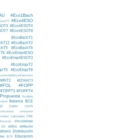
AU
#Eco1Bach
#Eco4ESO
BachT7
SOT3
#Eco4ESOT4
SOT7
#Eco4ESOT8
#EcoBachT1
chT12
#EcoBachT2
chT5
#EcoBachT6
hT9
#EcoEmp4ESO
#EcoEmp4ESOT3
#EcoEmprT2
prT5
#EcoEmprT6
conomiaDeLaIntencion
DMNT2
#EDMNT3
#FOL
#FOPP
#FOPPT3
#FOPPT4
 Propuesta
Analisis
Balance
BCE
móvil
EO
CNMV
CNTR
concursos
consumo
Costes Laborales
CRE
d'ecodebate
d'ecocio
déficit
deflación
DA
dinero
Distribución
Educacion
tas
ECV