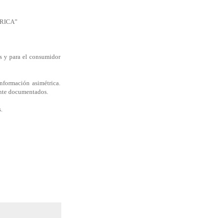
TRICA”
as y para el consumidor
nformación asimétrica.
ente documentados.
.