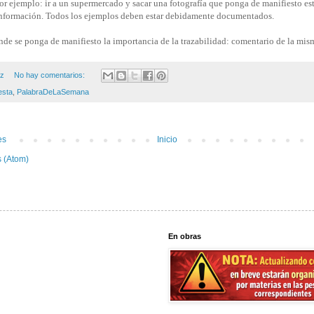
or ejemplo: ir a un supermercado y sacar una fotografía que ponga de manifiesto es
 información. Todos los ejemplos deben estar debidamente documentados.
onde se ponga de manifiesto la importancia de la trazabilidad: comentario de la mis
ez
No hay comentarios:
esta
,
PalabraDeLaSemana
es
Inicio
 (Atom)
En obras