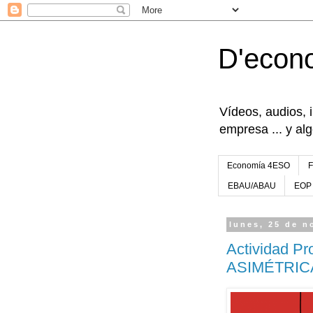
D'econ
Vídeos, audios, 
empresa ... y al
Economía 4ESO
EBAU/ABAU
EOP
lunes, 25 de n
Actividad P
ASIMÉTRIC