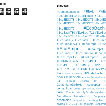
total
Etiquetas
8
6
5
4
#EBAU #AB
#Competenciales
#Eco1BachT10
#Eco1BachT6
#Eco1
#Eco4ESOT1
#Eco4ESOT2
#Eco4E
#Eco4ESOT5
#Eco4ESOT6
#Eco4E
#EcoBach
#Eco4ESOT9
#EcoBachT10
#EcoBachT11
#EcoBa
#EcoBachT3
#EcoBachT4
#EcoBa
#EcoBachT7
#EcoBachT8
#EcoBac
#EcoEmp4ESOT1
#EcoEmp4ESOT2
#EcoEmpr
#EcoEmprT1
#EcoEmprT3
#EcoEmprT4
#EcoEm
#EcoEmprT7
#EcoEmprT8
#E
#EDMN2Bach
#EDMNT1
#E
#EDMNT5
#EDMNT9
#EIE
#FOPP4ESO
#FOPPT1
#FOPPT2
Actividad
#IA
#PAU
#LeyesTT
#Nestlé
AnálisisFinanciero
AnalisisSectorial
auto
BdE
burbuja
C.Digital
C
CE
ComentarioDeTexto
conceptos
contabilidad
coste oportunidad
Costes
crisis
Cuenta de PyG
d'ecoaudio
d'ecohumor
D'ecodilema
d'empresa
desempleo
deuda pública
desigualdad
divisas
ecología
Economis
EcoEmp4ESO