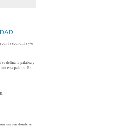
LIDAD
a con la economía y/o
 se defina la palabra y
 con esta palabra. En
D
.
s una imagen donde se