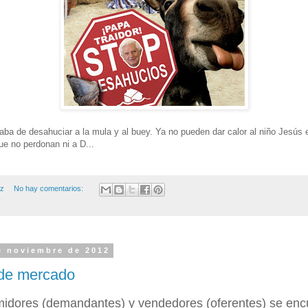
ba de desahuciar a la mula y al buey. Ya no pueden dar calor al niño Jesús e
ue no perdonan ni a D...
ez
No hay comentarios:
e noviembre de 2012
o de mercado
dores (demandantes) y vendedores (oferentes) se encu