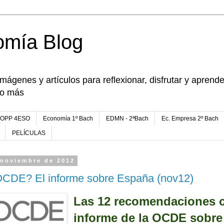
omía Blog
imágenes y artículos para reflexionar, disfrutar y apren
go más
FOPP 4ESO
Economía 1º Bach
EDMN - 2ªBach
Ec. Empresa 2º Bach
PELÍCULAS
 noviembre de 2012
OCDE? El informe sobre España (nov12)
Las 12 recomendaciones c
informe de la OCDE sobr