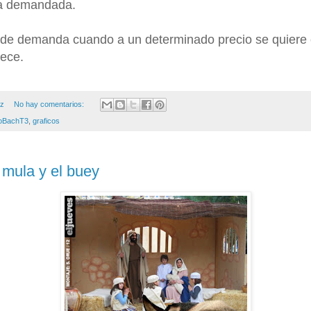
la demandada.
de demanda cuando a un determinado precio se quiere
rece.
ez
No hay comentarios:
oBachT3
,
graficos
 mula y el buey