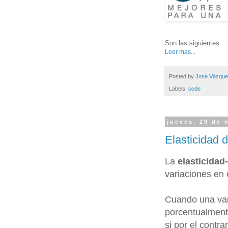
Son las siguientes:
Leer mas...
Posted by
Jose Vázqu
Labels:
ocde
jueves, 29 de 
Elasticidad d
La
elasticidad
variaciones en 
Cuando una var
porcentualmente
si por el contr