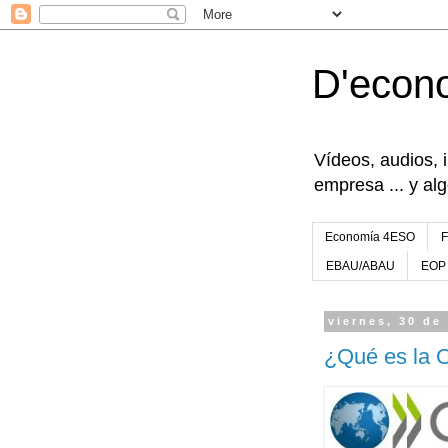
D'econ
Vídeos, audios, 
empresa ... y al
Economía 4ESO
EBAU/ABAU
EOP
viernes, 30 de
¿Qué es la 