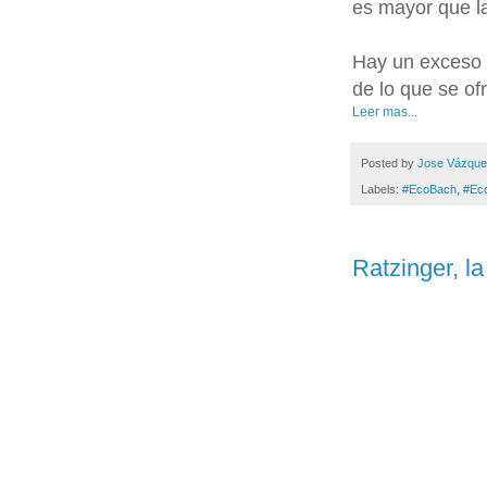
es mayor que 
Hay un exceso 
de lo que se of
Leer mas...
Posted by
Jose Vázqu
Labels:
#EcoBach
,
#Ec
Ratzinger, la