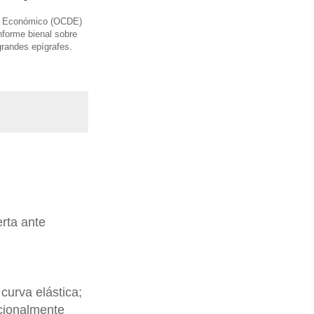
llo Económico (OCDE)
nforme bienal sobre
grandes epígrafes.
erta ante
curva elástica;
rcionalmente