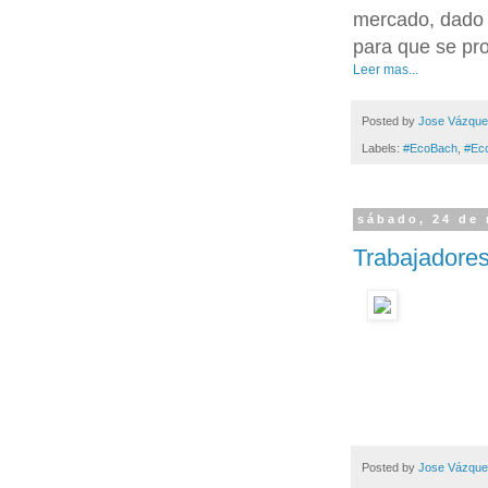
mercado, dado 
para que se pro
Leer mas...
Posted by
Jose Vázqu
Labels:
#EcoBach
,
#Ec
sábado, 24 de
Trabajadores
Posted by
Jose Vázqu