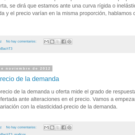
rta, se dirá que estamos ante una curva rígida o inelást
da y el precio varían en la misma proporción, hablamos d
ez
No hay comentarios:
oBachT3
de noviembre de 2012
precio de la demanda
precio de la demanda u oferta mide el grado de respuest
ertada ante alteraciones en el precio. Vamos a empezar
ariación con la elasticidad-precio de la demanda.
ez
No hay comentarios:
oBachT3
,
graficos