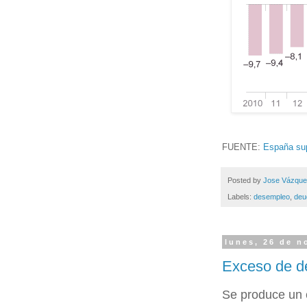
FUENTE:
España sup
Posted by
Jose Vázqu
Labels:
desempleo
,
deu
lunes, 26 de n
Exceso de d
Se produce un 