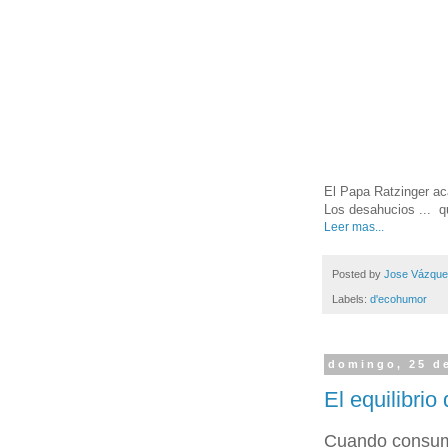
El Papa Ratzinger aca
Los desahucios ... q
Leer mas...
Posted by
Jose Vázqu
Labels:
d'ecohumor
domingo, 25 d
El equilibri
Cuando consumi