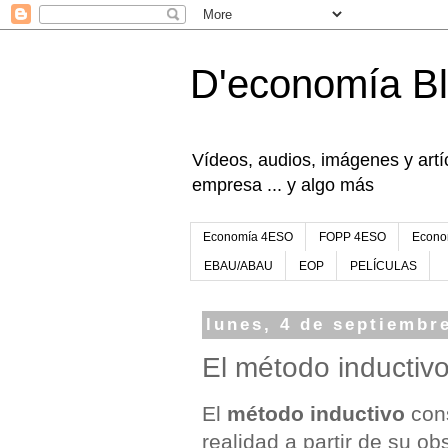
D'economía B
Vídeos, audios, imágenes y artíc
empresa ... y algo más
Economía 4ESO
FOPP 4ESO
Econo
EBAU/ABAU
EOP
PELÍCULAS
lunes, 4 de septiembr
El método inductiv
El
método inductivo
cons
realidad a partir de su o