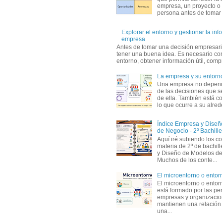
empresa, un proyecto o
persona antes de tomar d
Explorar el entorno y gestionar la inf
empresa
Antes de tomar una decisión empresari
tener una buena idea. Es necesario co
entorno, obtener información útil, compr
La empresa y su entorn
Una empresa no depen
de las decisiones que s
de ella. También está c
lo que ocurre a su alrede
Índice Empresa y Dise
de Negocio - 2º Bachille
Aquí iré subiendo los c
materia de 2º de bachil
y Diseño de Modelos de
Muchos de los conte...
El microentorno o entor
El microentorno o entor
está formado por las pe
empresas y organizaci
mantienen una relación
una...