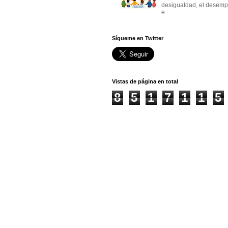
desigualdad, el desemp
e...
Sígueme en Twitter
Vistas de página en total
8
5
1
7
1
1
5