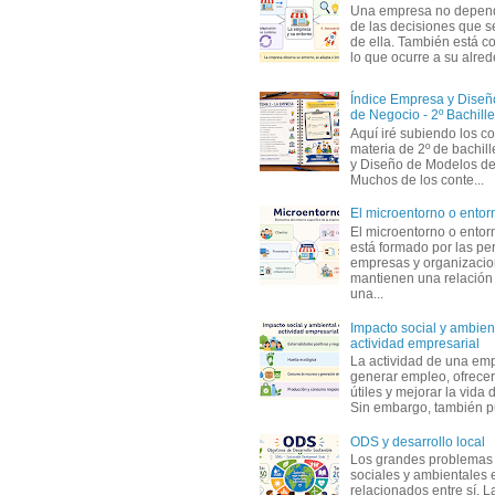
Una empresa no depen
de las decisiones que s
de ella. También está c
lo que ocurre a su alrede
Índice Empresa y Dise
de Negocio - 2º Bachille
Aquí iré subiendo los c
materia de 2º de bachil
y Diseño de Modelos de
Muchos de los conte...
El microentorno o entor
El microentorno o entor
está formado por las pe
empresas y organizaci
mantienen una relación
una...
Impacto social y ambient
actividad empresarial
La actividad de una em
generar empleo, ofrecer
útiles y mejorar la vida 
Sin embargo, también p
ODS y desarrollo local
Los grandes problemas
sociales y ambientales 
relacionados entre sí. L