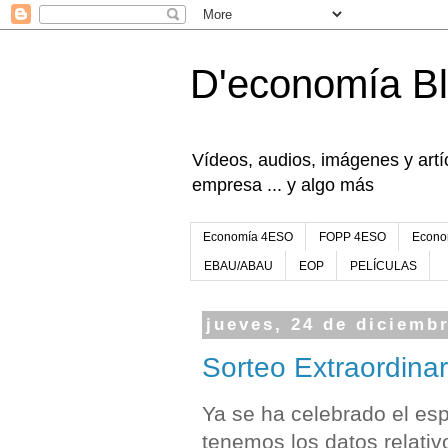
D'economía B
Vídeos, audios, imágenes y artíc
empresa ... y algo más
Economía 4ESO
FOPP 4ESO
Econo
EBAU/ABAU
EOP
PELÍCULAS
jueves, 24 de diciemb
Sorteo Extraordina
Ya se ha celebrado el es
tenemos los datos relati