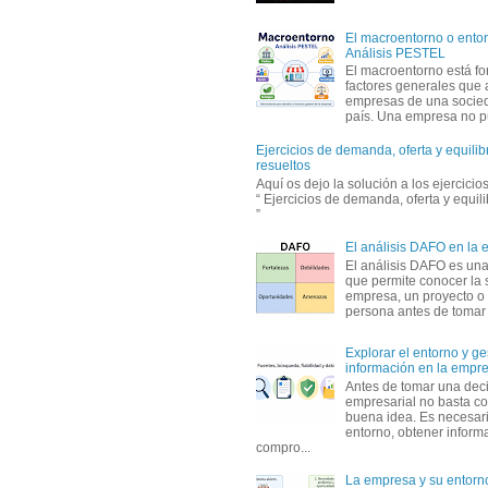
El macroentorno o entor
Análisis PESTEL
El macroentorno está fo
factores generales que 
empresas de una socie
país. Una empresa no pu
Ejercicios de demanda, oferta y equili
resueltos
Aquí os dejo la solución a los ejercici
“ Ejercicios de demanda, oferta y equil
”
El análisis DAFO en la
El análisis DAFO es un
que permite conocer la 
empresa, un proyecto o
persona antes de tomar d
Explorar el entorno y ge
información en la empr
Antes de tomar una dec
empresarial no basta co
buena idea. Es necesari
entorno, obtener informa
compro...
La empresa y su entorn