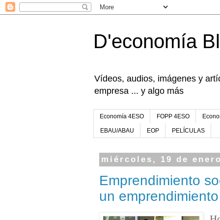
D'economía B
Vídeos, audios, imágenes y artíc
empresa ... y algo más
Economía 4ESO
FOPP 4ESO
Econo
EBAU/ABAU
EOP
PELÍCULAS
miércoles, 19 de ener
Emprendimiento soci
un emprendimiento 
Ho