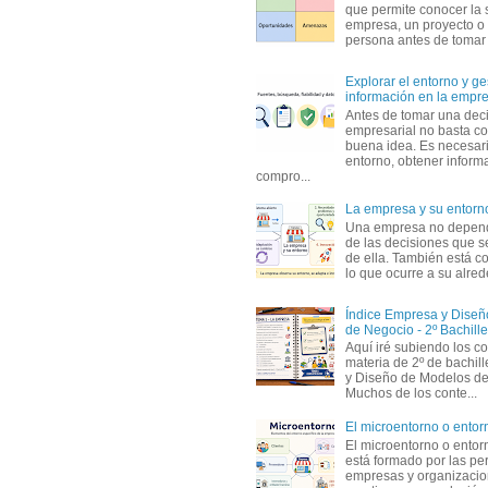
que permite conocer la 
empresa, un proyecto o
persona antes de tomar d
Explorar el entorno y ge
información en la empr
Antes de tomar una dec
empresarial no basta co
buena idea. Es necesari
entorno, obtener informa
compro...
La empresa y su entorn
Una empresa no depen
de las decisiones que s
de ella. También está c
lo que ocurre a su alrede
Índice Empresa y Dise
de Negocio - 2º Bachille
Aquí iré subiendo los c
materia de 2º de bachil
y Diseño de Modelos de
Muchos de los conte...
El microentorno o entor
El microentorno o entor
está formado por las pe
empresas y organizaci