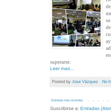
de
mu
su
de
cu
ay
a
en
superarse.
Leer mas...
Posted by
Jose Vázquez
No h
Entradas más recientes
Suscribirse a:
Entradas (Ato