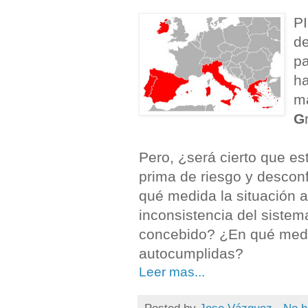
PI
de
pa
ha
má
G
Pero, ¿será cierto que e
prima de riesgo y desconf
qué medida la situación 
inconsistencia del siste
concebido? ¿En qué medi
autocumplidas?
Leer mas...