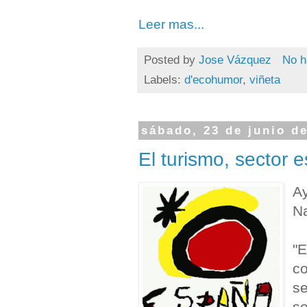
Leer mas...
Posted by
Jose Vázquez
No h
Labels:
d'ecohumor
,
viñeta
sábado, 23 de junio d
El turismo, sector 
Ay
Na
"E
co
se
so