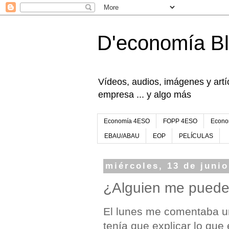
D'economía B
Vídeos, audios, imágenes y artíc
empresa ... y algo más
Economía 4ESO
FOPP 4ESO
Econo
EBAU/ABAU
EOP
PELÍCULAS
miércoles, 13 de juni
¿Alguien me puede
El lunes me comentaba 
tenía que explicar lo qu