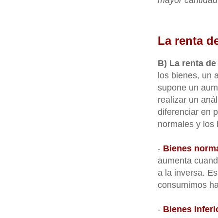
mayor cantida
La renta d
B) La renta d
los bienes, un 
supone un aume
realizar un an
diferenciar en p
normales y los 
-
Bienes norm
aumenta cuando
a la inversa. E
consumimos ha
-
Bienes inferi