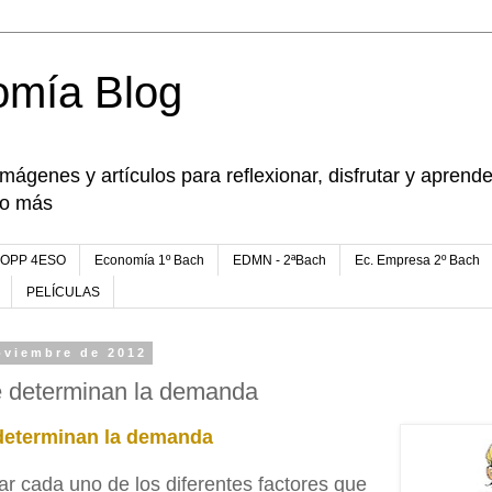
omía Blog
imágenes y artículos para reflexionar, disfrutar y apren
go más
FOPP 4ESO
Economía 1º Bach
EDMN - 2ªBach
Ec. Empresa 2º Bach
PELÍCULAS
oviembre de 2012
e determinan la demanda
determinan la demanda
r cada uno de los diferentes factores que