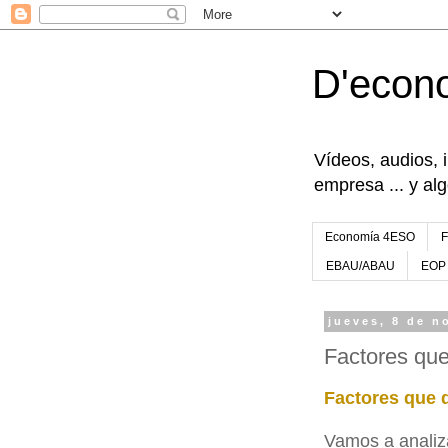
D'econ
Vídeos, audios, 
empresa ... y al
Economía 4ESO
EBAU/ABAU
EOP
jueves, 8 de n
Factores qu
Factores que 
Vamos a analiza