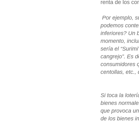
renta de los co
Por ejemplo, s
podemos contem
inferiores? Un 
momento, inclui
sería el “Suri
cangrejo”. Es d
consumidores q
centollas, etc.
Si toca la lot
bienes normales
que provoca un
de los bienes in