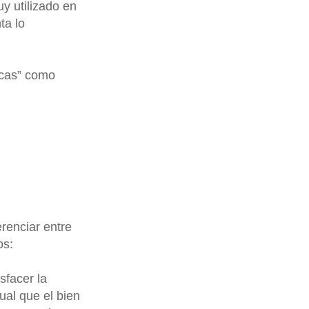
y utilizado en
ta lo
ncas” como
erenciar entre
os:
sfacer la
ual que el bien