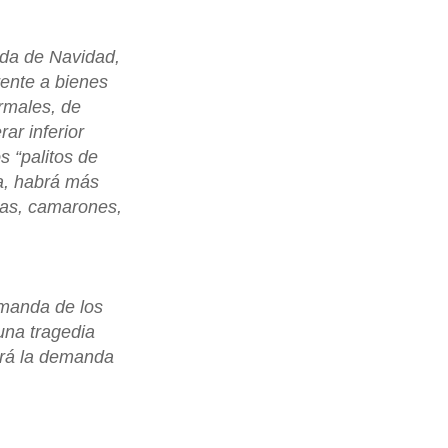
ida de Navidad,
ente a bienes
ormales, de
ar inferior
 “palitos de
ta, habrá más
las, camarones,
emanda de los
una tragedia
ará la demanda