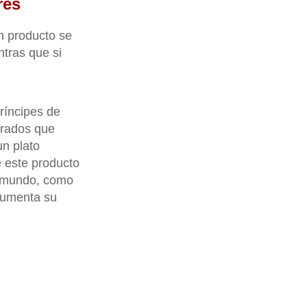
res
un producto se
tras que si
ríncipes de
trados que
n plato
 este producto
l mundo, como
aumenta su