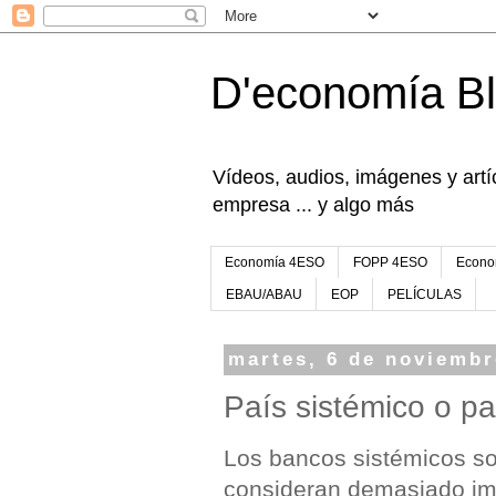
D'economía B
Vídeos, audios, imágenes y artíc
empresa ... y algo más
Economía 4ESO
FOPP 4ESO
Econo
EBAU/ABAU
EOP
PELÍCULAS
martes, 6 de noviembr
País sistémico o p
Los bancos sistémicos so
consideran demasiado im