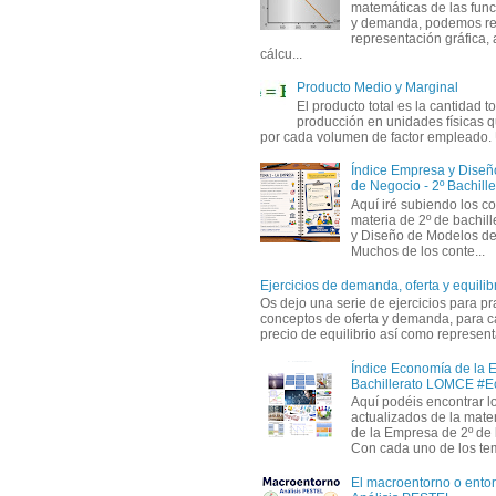
matemáticas de las func
y demanda, podemos rea
representación gráfica, 
cálcu...
Producto Medio y Marginal
El producto total es la cantidad to
producción en unidades físicas q
por cada volumen de factor empleado. 
Índice Empresa y Dise
de Negocio - 2º Bachille
Aquí iré subiendo los c
materia de 2º de bachil
y Diseño de Modelos de
Muchos de los conte...
Ejercicios de demanda, oferta y equili
Os dejo una serie de ejercicios para pra
conceptos de oferta y demanda, para c
precio de equilibrio así como representa
Índice Economía de la 
Bachillerato LOMCE #
Aquí podéis encontrar l
actualizados de la mat
de la Empresa de 2º de 
Con cada uno de los tem
El macroentorno o entor