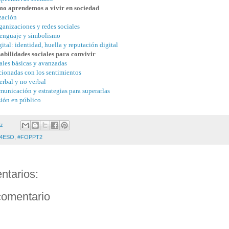
ómo aprendemos a vivir en sociedad
ización
ganizaciones y redes sociales
enguaje y simbolismo
ital: identidad, huella y reputación digital
abilidades sociales para convivir
ales básicas y avanzadas
cionadas con los sentimientos
rbal y no verbal
omunicación y estrategias para superarlas
sión en público
ez
4ESO
,
#FOPPT2
ntarios:
comentario