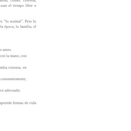
blar, comer, celebrar,
, usar el tiempo libre o
s “lo normal”. Pero lo
 época, la familia, el
o antes.
 con la mano, con
milia extensa; en
 constantemente;
poco adecuado.
 aprende formas de vida