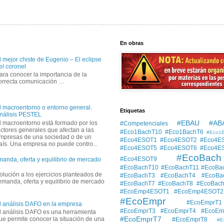
En obras
l mejor chiste de Eugenio – El eclipse
el coronel
ara conocer la importancia de la
orrecta comunicación …
l macroentorno o entorno general.
Etiquetas
nálisis PESTEL
#EBAU #AB
l macroentorno está formado por los
#Competenciales
actores generales que afectan a las
#Eco1BachT10
#Eco1BachT6
#Eco1
mpresas de una sociedad o de un
#Eco4ESOT1
#Eco4ESOT2
#Eco4E
aís. Una empresa no puede contro...
#Eco4ESOT5
#Eco4ESOT6
#Eco4E
#EcoBach
#Eco4ESOT9
manda, oferta y equilibrio de mercado
#EcoBachT10
#EcoBachT11
#EcoBa
solución a los ejercicios planteados de
#EcoBachT3
#EcoBachT4
#EcoBa
demanda, oferta y equilibrio de mercado
#EcoBachT7
#EcoBachT8
#EcoBac
#EcoEmp4ESOT1
#EcoEmp4ESOT2
#EcoEmpr
#EcoEmprT1
l análisis DAFO en la empresa
#EcoEmprT3
#EcoEmprT4
#EcoEm
l análisis DAFO es una herramienta
#EcoEmprT7
ue permite conocer la situación de una
#EcoEmprT8
#E