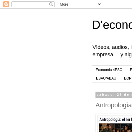
D'econ
Vídeos, audios, 
empresa ... y al
Economía 4ESO
EBAU/ABAU
EOP
sábado, 23 de
Antropología