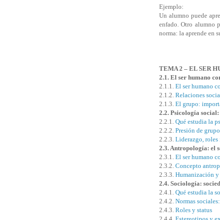
Ejemplo:
Un alumno puede aprend
enfado. Otro alumno p
norma: la aprende en s
TEMA 2 – EL SER 
2.1. El ser humano co
2.1.1.
El ser humano co
2.1.2.
Relaciones social
2.1.3.
El grupo: import
2.2. Psicología social
2.2.1.
Qué estudia la p
2.2.2.
Presión de grup
2.2.3.
Liderazgo, roles
2.3. Antropología: el
2.3.1.
El ser humano c
2.3.2.
Concepto antrop
2.3.3.
Humanización y 
2.4. Sociología: socie
2.4.1.
Qué estudia la s
2.4.2.
Normas sociales: 
2.4.3.
Roles y status
2.4.4.
Estereotipos y e