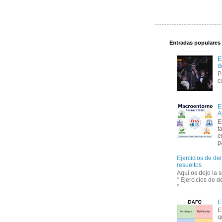
Entradas populares
E
d
P
c
E
A
E
f
e
p
Ejercicios de de
resueltos
Aquí os dejo la 
“ Ejercicios de 
”
E
E
q