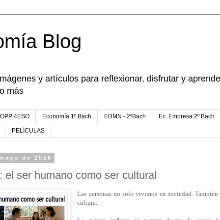
omía Blog
imágenes y artículos para reflexionar, disfrutar y apren
go más
FOPP 4ESO
Economía 1º Bach
EDMN - 2ªBach
Ec. Empresa 2º Bach
PELÍCULAS
 mayo de 2026
: el ser humano como ser cultural
Las personas no solo vivimos en sociedad. También
cultura.