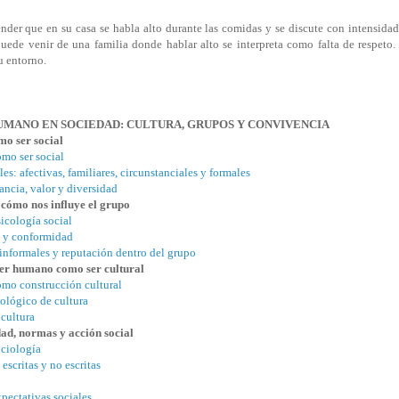
er que en su casa se habla alto durante las comidas y se discute con intensidad
uede venir de una familia donde hablar alto se interpreta como falta de respeto
u entorno.
HUMANO EN SOCIEDAD: CULTURA, GRUPOS Y CONVIVENCIA
mo ser social
mo ser social
es: afectivas, familiares, circunstanciales y formales
ancia, valor y diversidad
: cómo nos influye el grupo
sicología social
o y conformidad
 informales y reputación dentro del grupo
 ser humano como ser cultural
omo construcción cultural
ológico de cultura
cultura
dad, normas y acción social
ociología
escritas y no escritas
xpectativas sociales