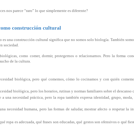
eces nos parece “raro” lo que simplemente es diferente?
omo construcción cultural
o es una construcción cultural significa que no somos solo biología. También somos
n sociedad.
iológicas, como comer, dormir, protegernos o relacionarnos. Pero la forma concr
ucho de la cultura.
ecesidad biológica, pero qué comemos, cómo lo cocinamos y con quién comemo
cesidad biológica, pero los horarios, rutinas y normas familiares sobre el descanso
e a una necesidad práctica, pero la ropa también expresa identidad, grupo, moda, 
una necesidad humana, pero las formas de saludar, mostrar afecto o respetar la 
.
é ropa es adecuada, qué frases son educadas, qué gestos son ofensivos o qué fies