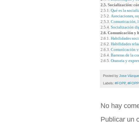
2.5. Socialización: c
2.5.1.
Qué es la social
2.5.2.
Asociaciones, or
2.5.3.
Comunicación, l
2.5.4.
Socialización dig
2.6. Comunicación y h
2.6.1.
Habilidades soci
2.6.2.
Habilidades rela
2.6.3.
Comunicación ve
2.6.4.
Barreras de la c
2.6.5.
Oratoria y expre
Posted by
Jose Vázqu
Labels:
#FOPP
,
#FOPP
No hay come
Publicar un 