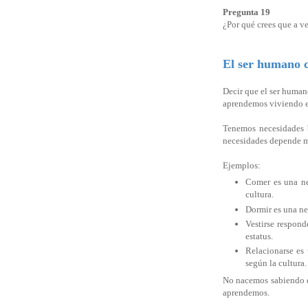
Pregunta 19
¿Por qué crees que a v
El ser humano c
Decir que el ser human
aprendemos viviendo e
Tenemos necesidades b
necesidades depende m
Ejemplos:
Comer es una n
cultura.
Dormir es una ne
Vestirse respond
estatus.
Relacionarse es 
según la cultura
No nacemos sabiendo qu
aprendemos.