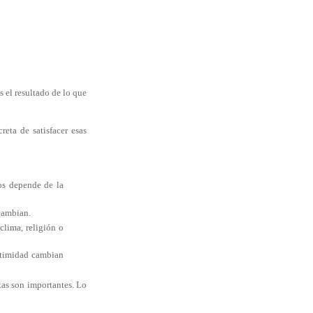
 el resultado de lo que
eta de satisfacer esas
s depende de la
 cambian.
clima, religión o
intimidad cambian
tas son importantes. Lo