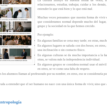
La cultura influye en nuestra forma de vestir, ha
relacionarnos, estudiar, trabajar, cuidar a los demás
entender lo que está bien y lo que está mal.
Muchas veces pensamos que nuestra forma de vivir e
que consideramos normal depende mucho del lugar, la
grupo y la sociedad en la que hemos crecido.
Por ejemplo:
En algunas familias se cena muy tarde; en otras, much
En algunos lugares se saluda con dos besos; en otros,
una inclinación o sin contacto físico.
En algunas culturas se da mucha importancia a la fa
otras, se valora más la independencia individual.
En algunos grupos se considera normal usar el móvil
en otros, se ve como una falta de respeto.
s los alumnos llaman al profesorado por su nombre; en otros, eso se consideraría 
uda a entender que el ser humano no nace con una única forma de vivir, sino que
antropología