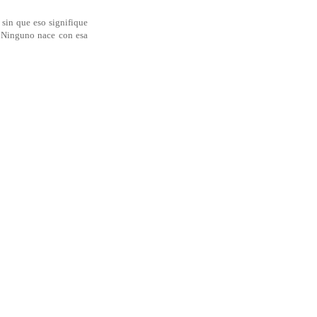
 sin que eso signifique
. Ninguno nace con esa