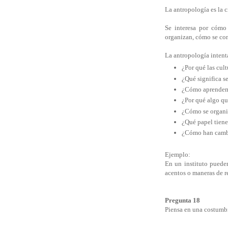
La antropología es la c
Se interesa por cómo 
organizan, cómo se com
La antropología intent
¿Por qué las cul
¿Qué significa s
¿Cómo aprendemo
¿Por qué algo qu
¿Cómo se organiz
¿Qué papel tienen
¿Cómo han cambi
Ejemplo:
En un instituto pueden
acentos o maneras de re
Pregunta 18
Piensa en una costumbre