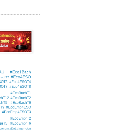
AU
#Eco1Bach
#Eco4ESO
BachT7
SOT3
#Eco4ESOT4
SOT7
#Eco4ESOT8
#EcoBachT1
chT12
#EcoBachT2
chT5
#EcoBachT6
hT9
#EcoEmp4ESO
#EcoEmp4ESOT3
#EcoEmprT2
prT5
#EcoEmprT6
conomiaDeLaIntencion