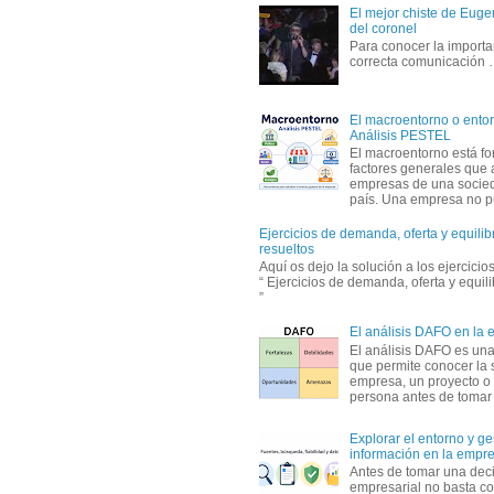
El mejor chiste de Eugen
del coronel
Para conocer la importa
correcta comunicación
El macroentorno o entor
Análisis PESTEL
El macroentorno está fo
factores generales que 
empresas de una socie
país. Una empresa no pu
Ejercicios de demanda, oferta y equili
resueltos
Aquí os dejo la solución a los ejercici
“ Ejercicios de demanda, oferta y equil
”
El análisis DAFO en la
El análisis DAFO es un
que permite conocer la 
empresa, un proyecto o
persona antes de tomar d
Explorar el entorno y ge
información en la empr
Antes de tomar una dec
empresarial no basta co