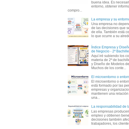
buena idea. Es necesari
entorno, obtener informa
compro...
La empresa y su entorn
Una empresa no depen
de las decisiones que s
de ella. También está c
lo que ocurre a su alrede
Índice Empresa y Dise
de Negocio - 2º Bachille
Aquí iré subiendo los c
materia de 2º de bachil
y Diseño de Modelos de
Muchos de los conte...
El microentorno o entor
El microentorno o entor
está formado por las pe
empresas y organizaci
mantienen una relación
una...
La responsabilidad de 
Las empresas producen
empleo y obtienen benef
decisiones también afec
trabajadores, los clientes,