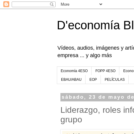
D'economía B
Vídeos, audios, imágenes y artíc
empresa ... y algo más
Economía 4ESO
FOPP 4ESO
Econo
EBAU/ABAU
EOP
PELÍCULAS
sábado, 23 de mayo d
Liderazgo, roles in
grupo