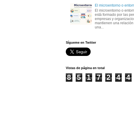
El microentorno o entor
El microentorno o entor
está formado por las pe
empresas y organizaci
mantienen una relación
una...
Sígueme en Twitter
Vistas de página en total
8
5
1
7
2
4
4