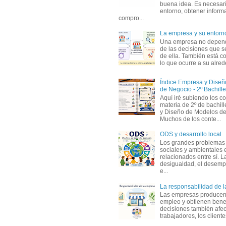
buena idea. Es necesari
entorno, obtener informa
compro...
La empresa y su entorn
Una empresa no depen
de las decisiones que s
de ella. También está c
lo que ocurre a su alrede
Índice Empresa y Dise
de Negocio - 2º Bachille
Aquí iré subiendo los c
materia de 2º de bachil
y Diseño de Modelos de
Muchos de los conte...
ODS y desarrollo local
Los grandes problemas
sociales y ambientales 
relacionados entre sí. L
desigualdad, el desemp
e...
La responsabilidad de 
Las empresas producen
empleo y obtienen benef
decisiones también afec
trabajadores, los clientes,