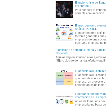
El mejor chiste de Eugen
del coronel
Para conocer la importa
correcta comunicación
El macroentorno o entor
Análisis PESTEL
El macroentorno está fo
factores generales que 
empresas de una socie
país. Una empresa no pu
Ejercicios de demanda, oferta y equili
resueltos
Aquí os dejo la solución a los ejercici
“ Ejercicios de demanda, oferta y equil
”
El análisis DAFO en la
El análisis DAFO es un
que permite conocer la 
empresa, un proyecto o
persona antes de tomar d
Explorar el entorno y ge
información en la empr
Antes de tomar una dec
empresarial no basta co