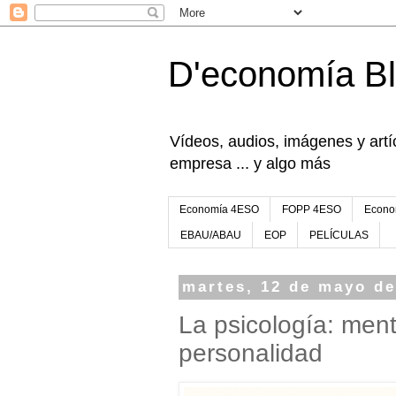
D'economía B
Vídeos, audios, imágenes y artíc
empresa ... y algo más
Economía 4ESO
FOPP 4ESO
Econo
EBAU/ABAU
EOP
PELÍCULAS
martes, 12 de mayo de
La psicología: men
personalidad