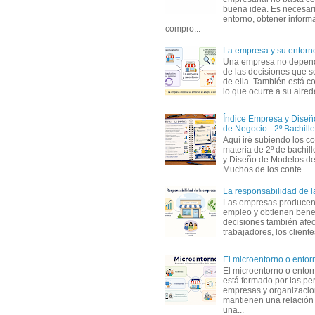
buena idea. Es necesari
entorno, obtener informa
compro...
La empresa y su entorn
Una empresa no depen
de las decisiones que s
de ella. También está c
lo que ocurre a su alrede
Índice Empresa y Dise
de Negocio - 2º Bachille
Aquí iré subiendo los c
materia de 2º de bachil
y Diseño de Modelos de
Muchos de los conte...
La responsabilidad de 
Las empresas producen
empleo y obtienen benef
decisiones también afec
trabajadores, los clientes,
El microentorno o entor
El microentorno o entor
está formado por las pe
empresas y organizaci
mantienen una relación
una...