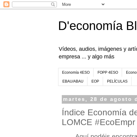
D'economía B
Vídeos, audios, imágenes y artíc
empresa ... y algo más
Economía 4ESO
FOPP 4ESO
Econo
EBAU/ABAU
EOP
PELÍCULAS
martes, 28 de agosto 
Índice Economía de
LOMCE #EcoEmpr
Aquí podéis encontra