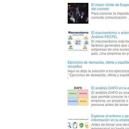
El mejor chiste de Eugen
del coronel
Para conocer la importa
correcta comunicación
El macroentorno o entor
Análisis PESTEL
El macroentorno está fo
factores generales que 
empresas de una socie
país. Una empresa no pu
Ejercicios de demanda, oferta y equili
resueltos
Aquí os dejo la solución a los ejercici
“ Ejercicios de demanda, oferta y equil
”
El análisis DAFO en la
El análisis DAFO es un
que permite conocer la 
empresa, un proyecto o
persona antes de tomar d
Explorar el entorno y ge
información en la empr
Antes de tomar una dec
empresarial no basta co