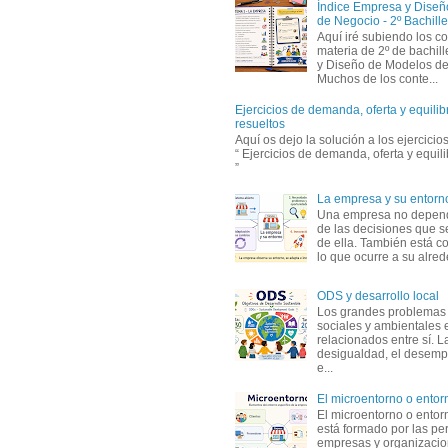
Índice Empresa y Dise
de Negocio - 2º Bachille
Aquí iré subiendo los c
materia de 2º de bachil
y Diseño de Modelos de
Muchos de los conte...
Ejercicios de demanda, oferta y equili
resueltos
Aquí os dejo la solución a los ejercici
“ Ejercicios de demanda, oferta y equil
”
La empresa y su entorn
Una empresa no depen
de las decisiones que s
de ella. También está c
lo que ocurre a su alrede
ODS y desarrollo local
Los grandes problemas
sociales y ambientales 
relacionados entre sí. L
desigualdad, el desemp
e...
El microentorno o entor
El microentorno o entor
está formado por las pe
empresas y organizaci