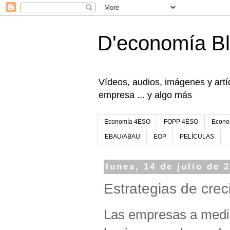
D'economía B
Vídeos, audios, imágenes y artíc
empresa ... y algo más
Economía 4ESO
FOPP 4ESO
Econo
EBAU/ABAU
EOP
PELÍCULAS
lunes, 14 de julio de 
Estrategias de cre
Las empresas a medid