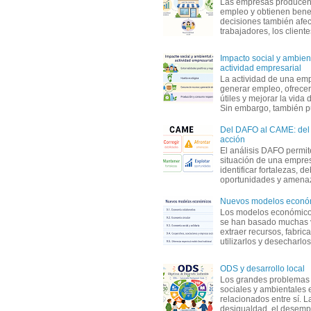
Las empresas producen
empleo y obtienen benef
decisiones también afec
trabajadores, los clientes,
Impacto social y ambient
actividad empresarial
La actividad de una em
generar empleo, ofrecer
útiles y mejorar la vida 
Sin embargo, también p
Del DAFO al CAME: del a
acción
El análisis DAFO permit
situación de una empre
identificar fortalezas, d
oportunidades y amenaza
Nuevos modelos econó
Los modelos económicos
se han basado muchas 
extraer recursos, fabric
utilizarlos y desecharlos
ODS y desarrollo local
Los grandes problemas
sociales y ambientales 
relacionados entre sí. L
desigualdad, el desemp