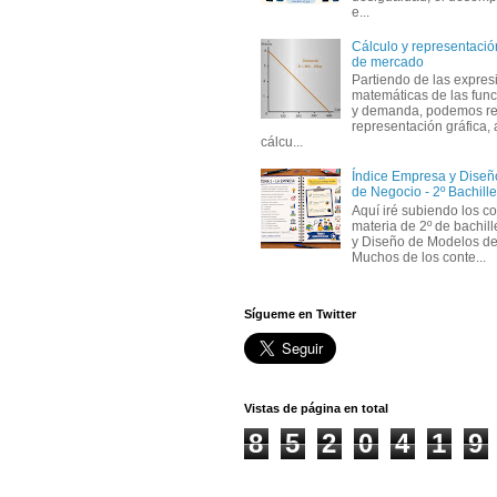
e...
Cálculo y representación
de mercado
Partiendo de las expres
matemáticas de las func
y demanda, podemos rea
representación gráfica, 
cálcu...
Índice Empresa y Dise
de Negocio - 2º Bachille
Aquí iré subiendo los c
materia de 2º de bachil
y Diseño de Modelos de
Muchos de los conte...
Sígueme en Twitter
Vistas de página en total
8
5
2
0
4
1
9