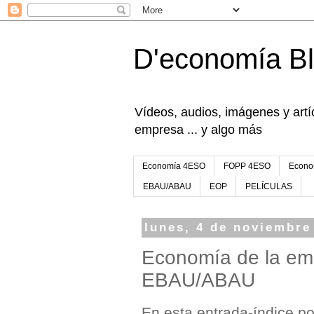
D'economía B
Vídeos, audios, imágenes y artíc
empresa ... y algo más
Economía 4ESO
FOPP 4ESO
Econo
EBAU/ABAU
EOP
PELÍCULAS
lunes, 4 de noviembre
Economía de la emp
EBAU/ABAU
En esta entrada-índice po