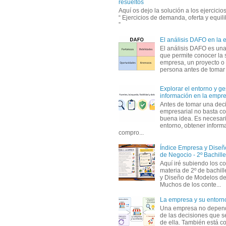
resueltos
Aquí os dejo la solución a los ejercici
“ Ejercicios de demanda, oferta y equil
”
El análisis DAFO en la
El análisis DAFO es un
que permite conocer la 
empresa, un proyecto o
persona antes de tomar d
Explorar el entorno y ge
información en la empr
Antes de tomar una dec
empresarial no basta co
buena idea. Es necesari
entorno, obtener informa
compro...
Índice Empresa y Dise
de Negocio - 2º Bachille
Aquí iré subiendo los c
materia de 2º de bachil
y Diseño de Modelos de
Muchos de los conte...
La empresa y su entorn
Una empresa no depen
de las decisiones que s
de ella. También está c