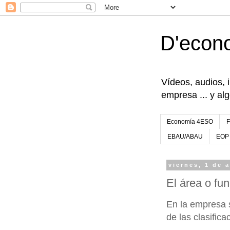
D'econ
Vídeos, audios, 
empresa ... y al
Economía 4ESO
EBAU/ABAU
EOP
viernes, 1 de 
El área o fu
En la empresa s
de las clasific