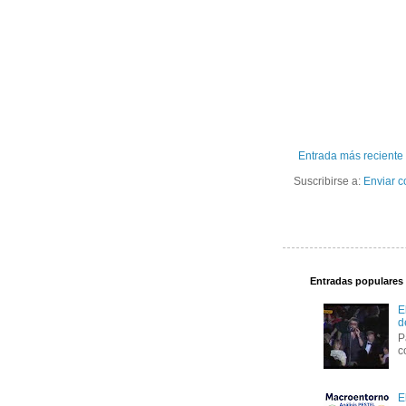
Entrada más reciente
Suscribirse a:
Enviar c
Entradas populares
E
d
P
c
E