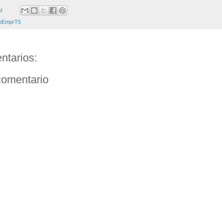
ez
oEmprT5
ntarios:
comentario