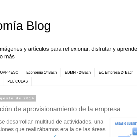
omía Blog
imágenes y artículos para reflexionar, disfrutar y apren
go más
FOPP 4ESO
Economía 1º Bach
EDMN - 2ªBach
Ec. Empresa 2º Bach
PELÍCULAS
agosto de 2014
nción de aprovisionamiento de la empresa
e desarrollan multitud de actividades, una
aciones que realizábamos era la de las áreas