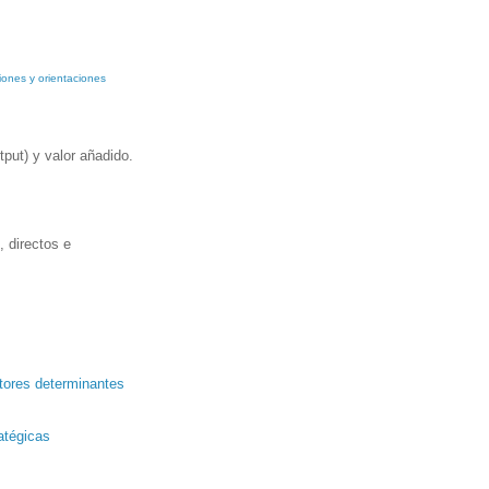
iones y orientaciones
tput) y valor añadido.
, directos e
ctores determinantes
ratégicas