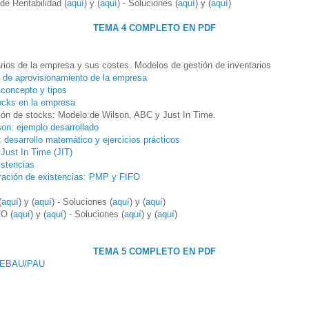
de Rentabilidad (
aquí
) y (
aquí
) - Soluciones (
aquí
) y (
aquí
)
TEMA 4 COMPLETO EN PDF
rios de la empresa y sus costes. Modelos de gestión de inventarios
n de aprovisionamiento de la empresa
 concepto y tipos
ocks en la empresa
ión de stocks: Modelo de Wilson, ABC y Just In Time.
on: ejemplo desarrollado
 desarrollo matemático y ejercicios prácticos
ust In Time (JIT)
istencias
ración de existencias: PMP y FIFO
(
aquí
) y (
aquí
) - Soluciones (
aquí
) y (
aquí
)
FO (
aquí
) y (
aquí
) - Soluciones (
aquí
) y (
aquí
)
TEMA 5 COMPLETO EN PDF
EBAU/PAU