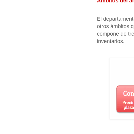
Ámbitos del á
El departamento
otros ámbitos 
compone de tre
inventarios.