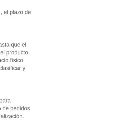
d, el plazo de
sta que el
el producto,
cio físico
lasificar y
 para
o de pedidos
alización.