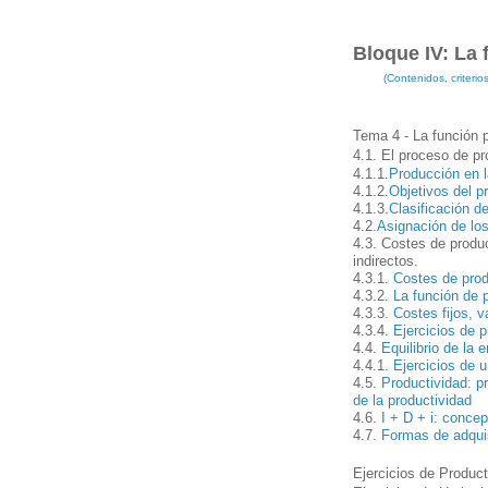
Bloque IV: La
(Contenidos, criteri
Tema 4 - La función 
4.1. El proceso de pr
4.1.1.
Producción en 
4.1.2.
Objetivos del p
4.
1.3
.
Clasificación d
4.
2
.
Asignación de los
4.3. Costes de produc
indirectos.
4.3.1.
Costes de prod
4.3.2.
La función de 
4.3.3.
Costes fijos, 
4.3.4.
Ejercicios de 
4.4.
Equilibrio de la
4.4.1.
Ejercicios de 
4.5.
Productividad: p
de la productividad
4.6.
I + D + i: conce
4.7.
Formas de adquisi
Ejercicios de Product