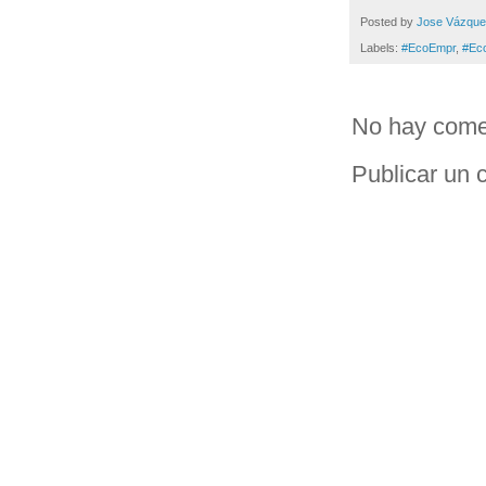
Posted by
Jose Vázqu
Labels:
#EcoEmpr
,
#Ec
No hay come
Publicar un 