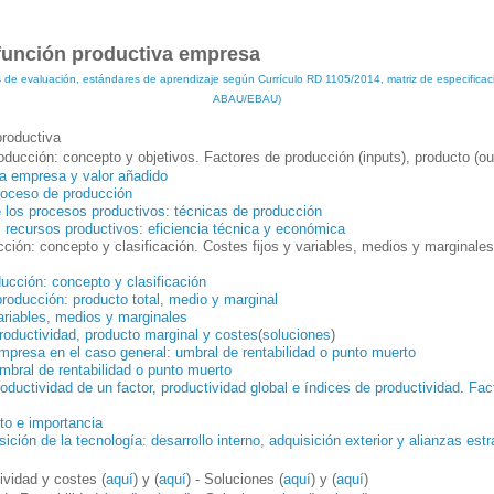
 función productiva empresa
os de evaluación, estándares de aprendizaje según Currículo RD 1105/2014, matriz de especificac
ABAU/EBAU)
productiva
oducción: concepto y objetivos. Factores de producción (inputs), producto (ou
la empresa y valor añadido
roceso de producción
e los procesos productivos: técnicas de producción
 recursos productivos: eficiencia técnica y económica
ción: concepto y clasificación. Costes fijos y variables, medios y marginales
ucción: concepto y clasificación
producción: producto total, medio y marginal
variables, medios y marginales
productividad, producto marginal y costes
(
soluciones
)
 empresa en el caso general: umbral de rentabilidad o punto muerto
umbral de rentabilidad o punto muerto
roductividad de un factor, productividad global e índices de productividad. Fa
pto e importancia
ción de la tecnología: desarrollo interno, adquisición exterior y alianzas est
ividad y costes (
aquí
) y (
aquí
) - Soluciones (
aquí
) y (
aquí
)