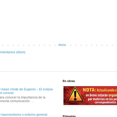
Inicio
omentarios (Atom)
En obras
l mejor chiste de Eugenio – El eclipse
el coronel
ara conocer la importancia de la
orrecta comunicación …
l macroentorno o entorno general.
Etiquetas