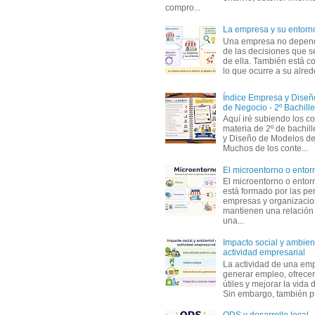
compro...
La empresa y su entorn
Una empresa no depen
de las decisiones que s
de ella. También está c
lo que ocurre a su alrede
Índice Empresa y Dise
de Negocio - 2º Bachille
Aquí iré subiendo los c
materia de 2º de bachil
y Diseño de Modelos de
Muchos de los conte...
El microentorno o entor
El microentorno o entor
está formado por las pe
empresas y organizaci
mantienen una relación
una...
Impacto social y ambient
actividad empresarial
La actividad de una em
generar empleo, ofrecer
útiles y mejorar la vida 
Sin embargo, también p