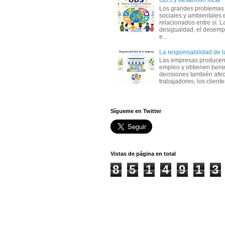
ODS y desarrollo local
Los grandes problemas
sociales y ambientales 
relacionados entre sí. L
desigualdad, el desemp
e...
La responsabilidad de 
Las empresas producen
empleo y obtienen benef
decisiones también afec
trabajadores, los clientes,
Sígueme en Twitter
Vistas de página en total
8
5
1
4
9
1
3