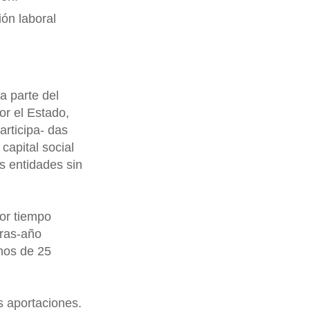
ión laboral
a parte del
or el Estado,
rticipa- das
 capital social
s entidades sin
por tiempo
oras-año
enos de 25
us aportaciones.