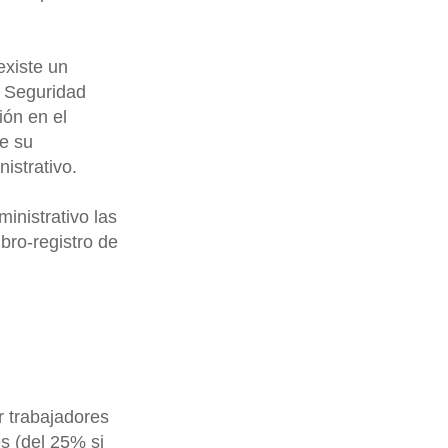
existe un
y Seguridad
ión en el
te su
nistrativo.
inistrativo las
ibro-registro de
 trabajadores
s (del 25% si