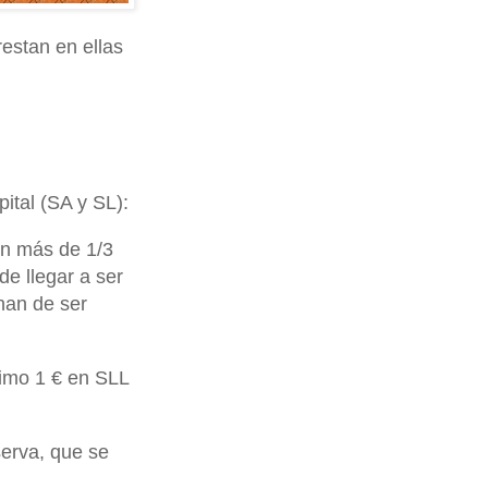
restan en ellas
pital (SA y SL):
en más de 1/3
de llegar a ser
han de ser
nimo 1 € en SLL
serva, que se