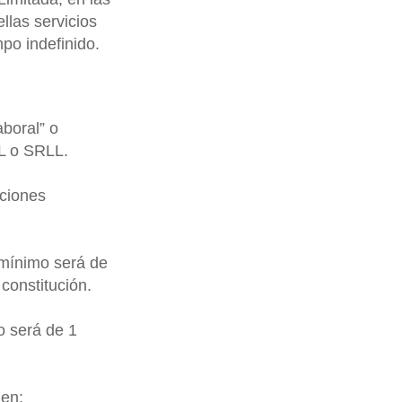
llas servicios
mpo indefinido.
boral” o
AL o SRLL.
aciones
 mínimo será de
onstitución.
o será de 1
 en: