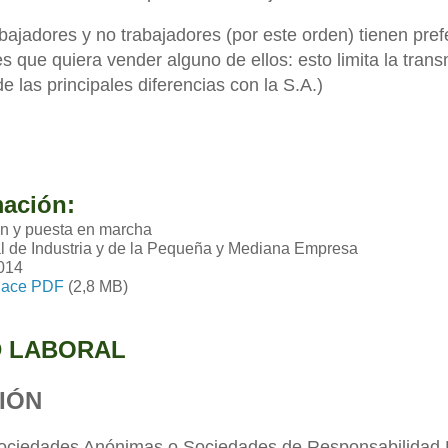
abajadores y no trabajadores (por este orden) tienen pre
es que quiera vender alguno de ellos: esto limita la trans
de las principales diferencias con la S.A.)
mación:
ón y puesta en marcha
l de Industria y de la Pequeña y Mediana Empresa
014
lace PDF
(2,8 MB)
D LABORAL
IÓN
ociedades Anónimas o Sociedades de Responsabilidad L