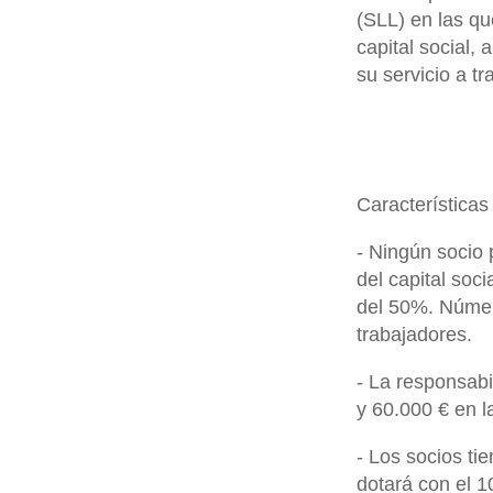
(SLL) en las qu
capital social,
su servicio a t
Características
- Ningún socio
del capital soc
del 50%. Númer
trabajadores.
- La responsabi
y 60.000 € en l
- Los socios ti
dotará con el 1