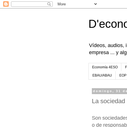
D'econ
Vídeos, audios, 
empresa ... y al
Economía 4ESO
EBAU/ABAU
EOP
domingo, 31 d
La sociedad 
Son sociedade
o de responsabi