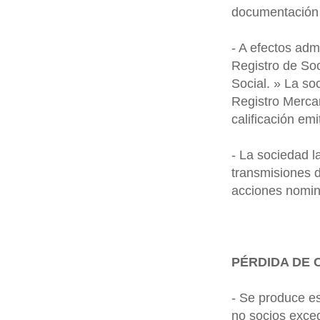
documentación 
- A efectos adm
Registro de So
Social. » La so
Registro Mercan
calificación emi
- La sociedad l
transmisiones d
acciones nomina
PÉRDIDA DE 
- Se produce e
no socios exced