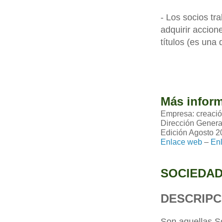
- Los socios tr
adquirir accion
títulos (es una 
Más infor
Empresa: creaci
Dirección Genera
Edición Agosto 2
Enlace web
–
En
SOCIEDA
DESCRIPC
Son aquellas S