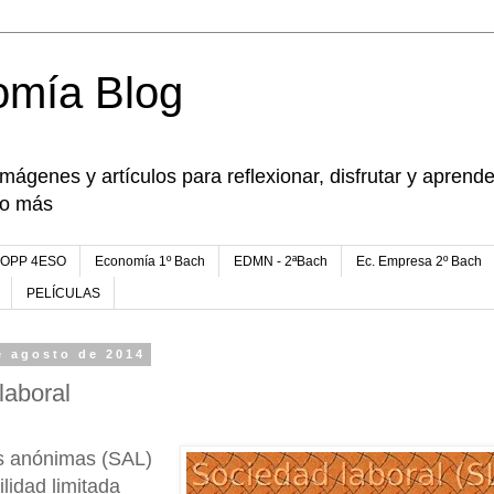
omía Blog
imágenes y artículos para reflexionar, disfrutar y apren
go más
FOPP 4ESO
Economía 1º Bach
EDMN - 2ªBach
Ec. Empresa 2º Bach
PELÍCULAS
e agosto de 2014
laboral
s anónimas (SAL)
lidad limitada