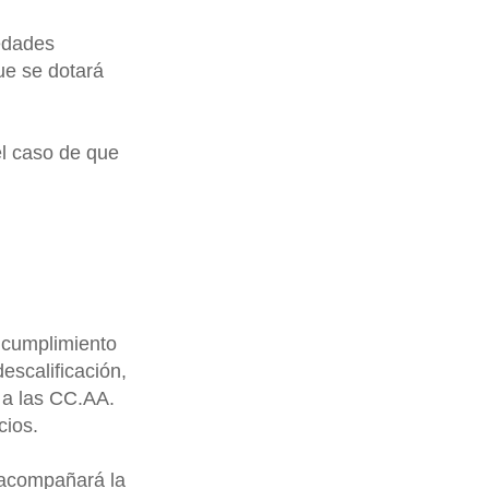
iedades
ue se dotará
el caso de que
l cumplimiento
descalificación,
 a las CC.AA.
cios.
e acompañará la