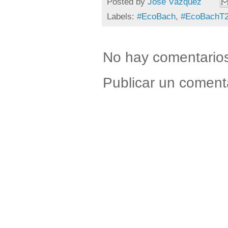
Posted by
Jose Vázquez
Labels:
#EcoBach
,
#EcoBachT
No hay comentario
Publicar un coment