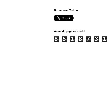
Sígueme en Twitter
Vistas de página en total
8
5
1
8
7
3
1