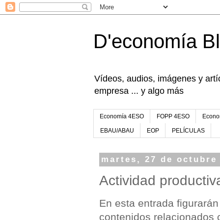
D'economía B
Vídeos, audios, imágenes y artíc
empresa ... y algo más
Economía 4ESO
FOPP 4ESO
Econo
EBAU/ABAU
EOP
PELÍCULAS
martes, 27 de octubre
Actividad productiv
En esta entrada figurarán
contenidos relacionados 