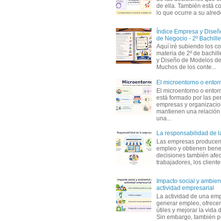
de ella. También está c
lo que ocurre a su alrede
Índice Empresa y Dise
de Negocio - 2º Bachille
Aquí iré subiendo los c
materia de 2º de bachil
y Diseño de Modelos de
Muchos de los conte...
El microentorno o entor
El microentorno o entor
está formado por las pe
empresas y organizaci
mantienen una relación
una...
La responsabilidad de 
Las empresas producen
empleo y obtienen benef
decisiones también afec
trabajadores, los clientes,
Impacto social y ambient
actividad empresarial
La actividad de una em
generar empleo, ofrecer
útiles y mejorar la vida 
Sin embargo, también p