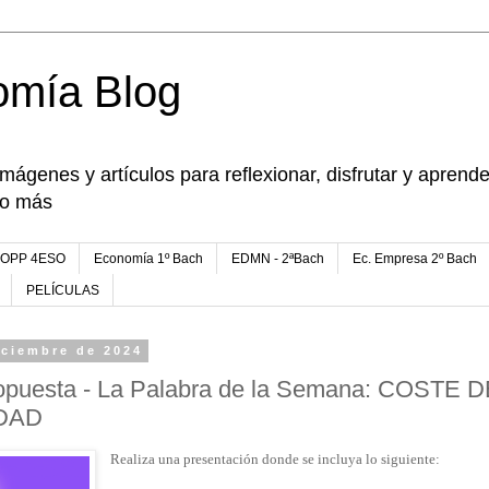
omía Blog
imágenes y artículos para reflexionar, disfrutar y apren
go más
FOPP 4ESO
Economía 1º Bach
EDMN - 2ªBach
Ec. Empresa 2º Bach
PELÍCULAS
iciembre de 2024
ropuesta - La Palabra de la Semana: COSTE 
DAD
Realiza una presentación donde se incluya lo siguiente: