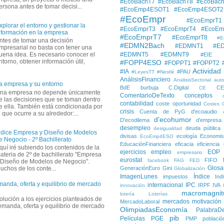
#EcoBachT7
#EcoBachT8
#EcoBac
ersona antes de tomar decisi...
#EcoEmp4ESOT1
#EcoEmp4ESOT2
#EcoEmpr
#EcoEmprT1
xplorar el entorno y gestionar la
#EcoEmprT3
#EcoEmprT4
#EcoEm
nformación en la empresa
#EcoEmprT7
#EcoEmprT8
#E
ntes de tomar una decisión
#EDMN2Bach
#EDMNT1
#E
mpresarial no basta con tener una
#EDMNT5
#EDMNT9
uena idea. Es necesario conocer el
#EIE
ntorno, obtener información útil,
#FOPP4ESO
#FOPPT1
#FOPPT2
Actividad
#IA
#PAU
#LeyesTT
#Nestlé
AnálisisFinanciero
AnalisisSectorial
auto
a empresa y su entorno
BdE
burbuja
C.Digital
C
CE
na empresa no depende únicamente
ComentarioDeTexto
conceptos
e las decisiones que se toman dentro
contabilidad
coste oportunidad
Costes
e ella. También está condicionada por
crisis
Cuenta de PyG
d'ecoaudio
o que ocurre a su alrededor:...
d'ecohumor
D'ecodilema
d'empresa
desempleo
deuda pública
desigualdad
ndice Empresa y Diseño de Modelos
divisas
ecología
Economis
EcoEmp4ESO
e Negocio - 2º Bachillerato
EducaciónFinanciera
eficacia
eficiencia
quí iré subiendo los contenidos de la
ejercicios
empleo
EOP
empresario
ateria de 2º de bachillerato "Empresa
eurostat
FIFO
facebook
FAG
FED
 Diseño de Modelos de Negocio".
Glosa
GeneraciónEuro
Gini
uchos de los conte...
Globalización
ImagenLunes
Índice
impuestos
Ind
manda, oferta y equilibrio de mercado
internacional
IPC
IRPF
IVA
innovación
macromagnit
lotería
Loterías
solución a los ejercicios planteados de
mercados
motivación
MercadoLaboral
demanda, oferta y equilibrio de mercado
OlimpiadasEconomía
PalabraD
pib
Películas
PGE
PMP
població