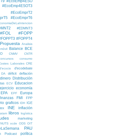
hT9
#EcoEmp4ESO
#EcoEmp4ESOT3
#EcoEmprT2
prT5
#EcoEmprT6
conomiaDeLaIntencion
DMNT2
#EDMNT3
#FOL
#FOPP
#FOPPT3
#FOPPT4
 Propuesta
Analisis
Balance
BCE
móvil
EO
CNMV
CNTR
concursos
consumo
Costes Laborales
CRE
d'ecodebate
d'ecocio
déficit
deflación
DA
dinero
Distribución
Educacion
tas
ECV
ejercicio economía
EPA
Europa
EPF
finanzas
FMI
FPP
rio
graficos
IGE
IDH
INE
inflación
itex
libros
latam
logística
udes
marketing
NUTS
ocde
ODS
OIT
PAU
eLaSemana
política
n
Podcast