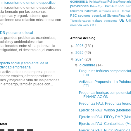
económica
PolíticaMonetari
PolíticaFiscal
l microentorno o entorno específico
previsiones
PrimAux
PRL
Pro
PrimaRgo
l microentorno o entorno específico
recursos naturales
reformas
renta
RentaFi
stá formado por las personas,
mpresas y organizaciones que
RSC
sectores
seguridad
SistemaFinancie
antienen una relación más directa con
UE
trabajo
Uti
TiposMercados
transporte
na...
YBT
vivienda
web
DS y desarrollo local
os grandes problemas económicos,
Archivo del blog
ociales y ambientales están
elacionados entre sí. La pobreza, la
►
2026
(181)
esigualdad, el desempleo, el consumo
►
2025
(49)
..
▼
2024
(20)
mpacto social y ambiental de la
▼
diciembre
(14)
ctividad empresarial
Preguntas teóricas competenci
a actividad de una empresa puede
FIN...
enerar empleo, ofrecer productos
tiles y mejorar la vida de las personas.
Actividad Propuesta - La Palabr
in embargo, también puede con...
EFI...
Preguntas teóricas competencia
FINANCIACIÓN –...
Preguntas PAU: Preguntas teóri
Ejercicios PAU: Wilson (Modelo
Ejercicios PAU: FIFO y PMP (M
Ejercicios PAU: Contabilidad (
total
Ejercicios PAU: Punto Muerto o 