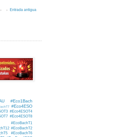
Entrada antigua
AU
#Eco1Bach
#Eco4ESO
BachT7
SOT3
#Eco4ESOT4
SOT7
#Eco4ESOT8
#EcoBachT1
chT12
#EcoBachT2
chT5
#EcoBachT6