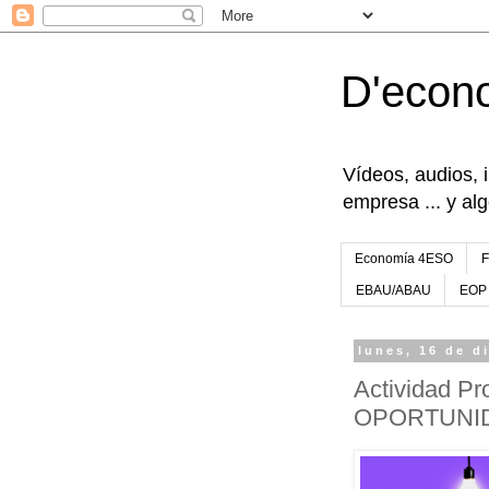
D'econ
Vídeos, audios, 
empresa ... y al
Economía 4ESO
EBAU/ABAU
EOP
lunes, 16 de d
Actividad P
OPORTUNI