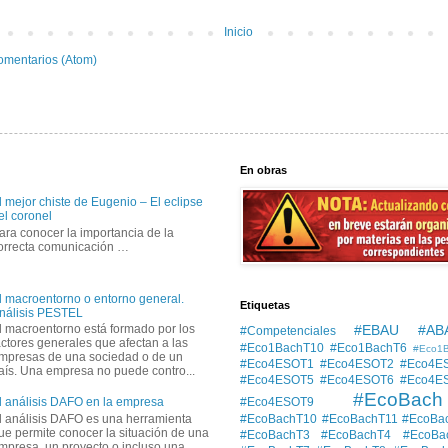
Inicio
omentarios (Atom)
En obras
l mejor chiste de Eugenio – El eclipse
el coronel
ara conocer la importancia de la
orrecta comunicación …
l macroentorno o entorno general.
Etiquetas
nálisis PESTEL
#EBAU #AB
l macroentorno está formado por los
#Competenciales
actores generales que afectan a las
#Eco1BachT10
#Eco1BachT6
#Eco1
mpresas de una sociedad o de un
#Eco4ESOT1
#Eco4ESOT2
#Eco4E
aís. Una empresa no puede contro...
#Eco4ESOT5
#Eco4ESOT6
#Eco4E
#EcoBach
#Eco4ESOT9
l análisis DAFO en la empresa
l análisis DAFO es una herramienta
#EcoBachT10
#EcoBachT11
#EcoBa
ue permite conocer la situación de una
#EcoBachT3
#EcoBachT4
#EcoBa
mpresa, un proyecto o incluso una