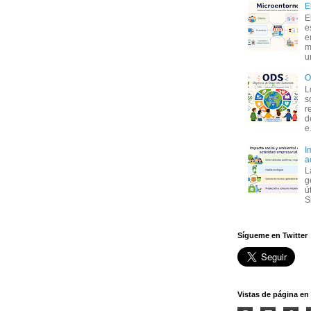
E
E
e
e
m
u
O
L
s
r
d
e.
I
a
L
g
ú
S
Sígueme en Twitter
Vistas de página en 