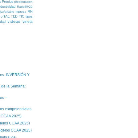
a
Precios
presentacion
ductividad
Ratio80/20
RN
jaVariable
riqueza
ro
TAE
TED
TIC
tipos
vídeos
viñeta
lidad
ales: INVERSIÓN Y
a de la Semana:
les –
cas competenciales
s CCAA 2025)
odelos CCAA 2025)
Modelos CCAA 2025)
Umbral de