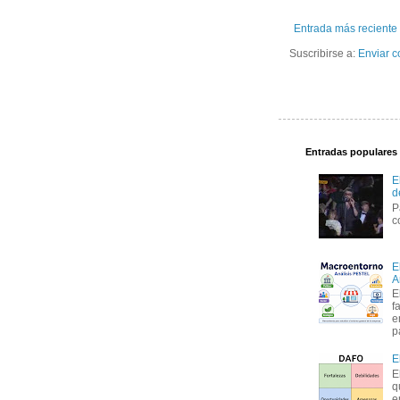
Entrada más reciente
Suscribirse a:
Enviar c
Entradas populares
E
d
P
c
E
A
E
f
e
p
E
E
q
e