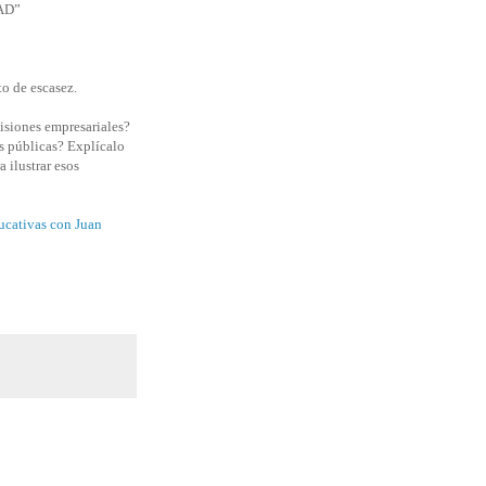
AD”
o de escasez.
cisiones empresariales?
as públicas? Explícalo
 ilustrar esos
ucativas con Juan