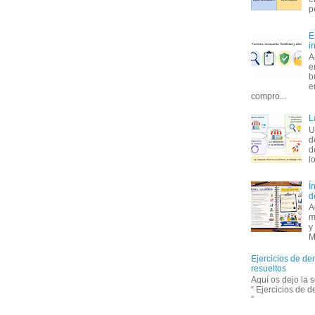
p
E
i
A
e
b
e
compro...
L
U
d
d
l
Í
d
A
m
y
M
Ejercicios de de
resueltos
Aquí os dejo la 
“ Ejercicios de 
”