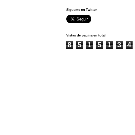
Sígueme en Twitter
Vistas de página en total
8
5
1
5
1
3
4