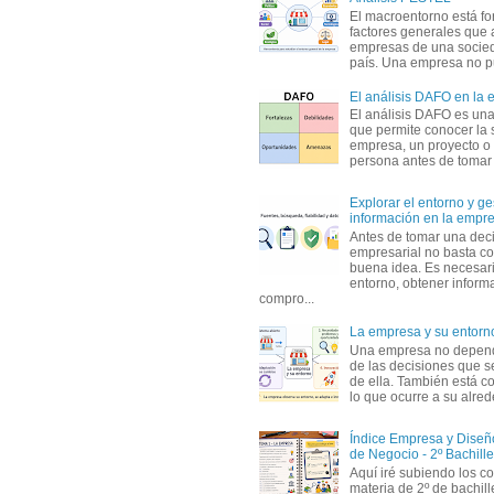
El macroentorno está fo
factores generales que 
empresas de una socie
país. Una empresa no pu
El análisis DAFO en la
El análisis DAFO es un
que permite conocer la 
empresa, un proyecto o
persona antes de tomar d
Explorar el entorno y ge
información en la empr
Antes de tomar una dec
empresarial no basta co
buena idea. Es necesari
entorno, obtener informa
compro...
La empresa y su entorn
Una empresa no depen
de las decisiones que s
de ella. También está c
lo que ocurre a su alrede
Índice Empresa y Dise
de Negocio - 2º Bachille
Aquí iré subiendo los c
materia de 2º de bachil