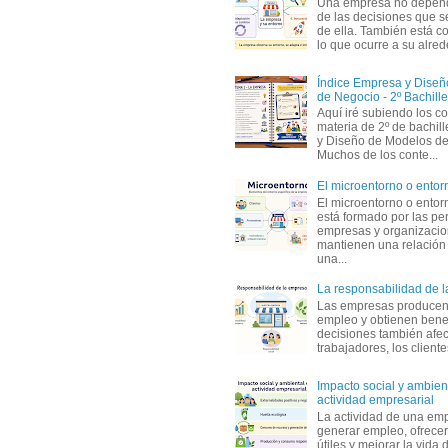
Una empresa no depen
de las decisiones que s
de ella. También está c
lo que ocurre a su alrede
Índice Empresa y Dise
de Negocio - 2º Bachille
Aquí iré subiendo los c
materia de 2º de bachil
y Diseño de Modelos de
Muchos de los conte...
El microentorno o entor
El microentorno o entor
está formado por las pe
empresas y organizaci
mantienen una relación
una...
La responsabilidad de 
Las empresas producen
empleo y obtienen benef
decisiones también afec
trabajadores, los clientes,
Impacto social y ambient
actividad empresarial
La actividad de una em
generar empleo, ofrecer
útiles y mejorar la vida 