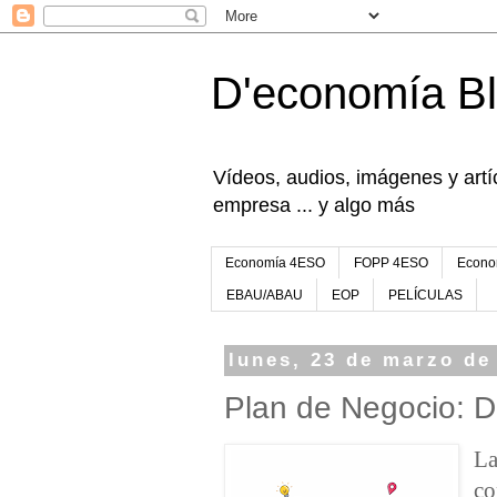
D'economía B
Vídeos, audios, imágenes y artíc
empresa ... y algo más
Economía 4ESO
FOPP 4ESO
Econo
EBAU/ABAU
EOP
PELÍCULAS
lunes, 23 de marzo de
Plan de Negocio: D
La
co