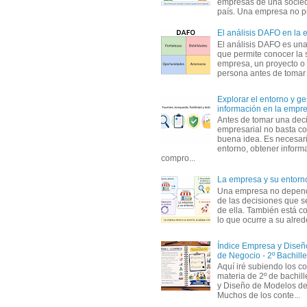
empresas de una socie
país. Una empresa no pu
El análisis DAFO en la
El análisis DAFO es un
que permite conocer la 
empresa, un proyecto o
persona antes de tomar d
Explorar el entorno y ge
información en la empr
Antes de tomar una dec
empresarial no basta co
buena idea. Es necesari
entorno, obtener informa
compro...
La empresa y su entorn
Una empresa no depen
de las decisiones que s
de ella. También está c
lo que ocurre a su alrede
Índice Empresa y Dise
de Negocio - 2º Bachille
Aquí iré subiendo los c
materia de 2º de bachil
y Diseño de Modelos de
Muchos de los conte...