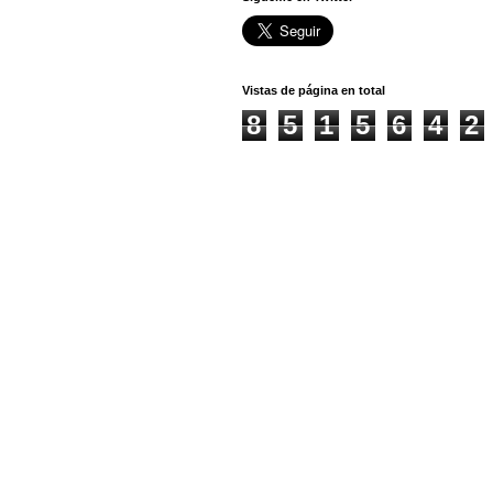
Vistas de página en total
8
5
1
5
6
4
2