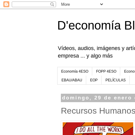
D'economía B
Vídeos, audios, imágenes y artíc
empresa ... y algo más
Economía 4ESO
FOPP 4ESO
Econo
EBAU/ABAU
EOP
PELÍCULAS
domingo, 29 de enero 
Recursos Humano