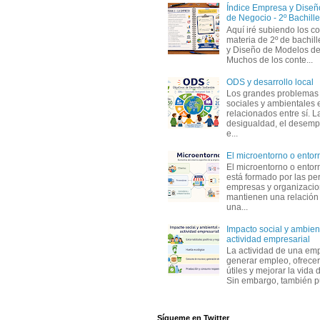
Índice Empresa y Dise
de Negocio - 2º Bachille
Aquí iré subiendo los c
materia de 2º de bachil
y Diseño de Modelos de
Muchos de los conte...
ODS y desarrollo local
Los grandes problemas
sociales y ambientales 
relacionados entre sí. L
desigualdad, el desemp
e...
El microentorno o entor
El microentorno o entor
está formado por las pe
empresas y organizaci
mantienen una relación
una...
Impacto social y ambient
actividad empresarial
La actividad de una em
generar empleo, ofrecer
útiles y mejorar la vida 
Sin embargo, también p
Sígueme en Twitter