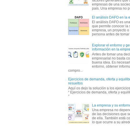
factores generales que 
empresas de una socie
país. Una empresa no pu
El análisis DAFO en la
El análisis DAFO es un
que permite conocer la 
empresa, un proyecto o
persona antes de tomar d
Explorar el entorno y ge
información en la empr
Antes de tomar una dec
empresarial no basta co
buena idea. Es necesari
entorno, obtener informa
compro...
Ejercicios de demanda, oferta y equili
resueltos
Aquí os dejo la solución a los ejercici
“ Ejercicios de demanda, oferta y equil
”
La empresa y su entorn
Una empresa no depen
de las decisiones que s
de ella. También está c
lo que ocurre a su alrede