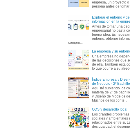
empresa, un proyecto o
persona antes de tomar d
Explorar el entorno y ge
información en la empr
Antes de tomar una dec
empresarial no basta co
buena idea. Es necesari
entorno, obtener informa
compro...
La empresa y su entorn
Una empresa no depen
de las decisiones que s
de ella. También está c
lo que ocurre a su alrede
Índice Empresa y Dise
de Negocio - 2º Bachille
Aquí iré subiendo los c
materia de 2º de bachil
y Diseño de Modelos de
Muchos de los conte...
ODS y desarrollo local
Los grandes problemas
sociales y ambientales 
relacionados entre sí. L
desigualdad, el desemp