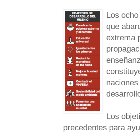
Los ocho 
que abarc
extrema p
propagaci
enseñanza
constituy
naciones 
desarroll
Los objet
precedentes para ayu