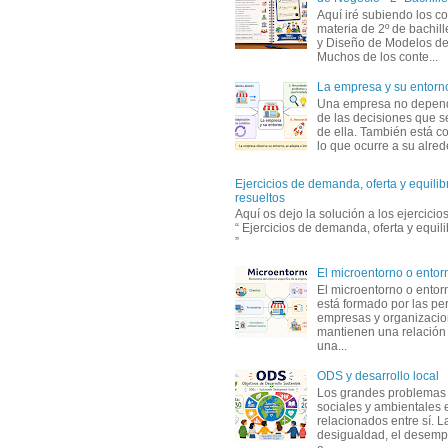
Aquí iré subiendo los c
materia de 2º de bachil
y Diseño de Modelos de
Muchos de los conte...
La empresa y su entorn
Una empresa no depen
de las decisiones que s
de ella. También está c
lo que ocurre a su alrede
Ejercicios de demanda, oferta y equili
resueltos
Aquí os dejo la solución a los ejercici
“ Ejercicios de demanda, oferta y equil
”
El microentorno o entor
El microentorno o entor
está formado por las pe
empresas y organizaci
mantienen una relación
una...
ODS y desarrollo local
Los grandes problemas
sociales y ambientales 
relacionados entre sí. L
desigualdad, el desemp