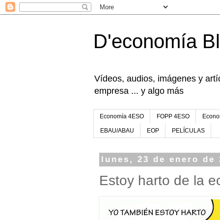
D'economía B
Vídeos, audios, imágenes y artíc
empresa ... y algo más
Economía 4ESO
FOPP 4ESO
Econo
EBAU/ABAU
EOP
PELÍCULAS
lunes, 23 de enero de
Estoy harto de la 