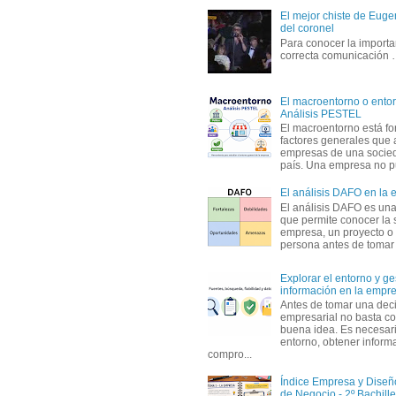
El mejor chiste de Eugen
del coronel
Para conocer la importa
correcta comunicación
El macroentorno o entor
Análisis PESTEL
El macroentorno está fo
factores generales que 
empresas de una socie
país. Una empresa no pu
El análisis DAFO en la
El análisis DAFO es un
que permite conocer la 
empresa, un proyecto o
persona antes de tomar d
Explorar el entorno y ge
información en la empr
Antes de tomar una dec
empresarial no basta co
buena idea. Es necesari
entorno, obtener informa
compro...
Índice Empresa y Dise
de Negocio - 2º Bachille