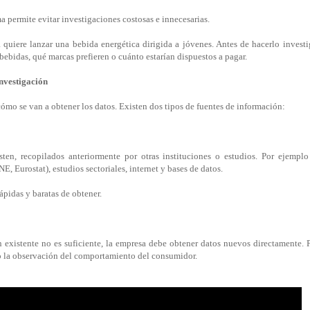
a permite evitar investigaciones costosas e innecesarias.
quiere lanzar una bebida energética dirigida a jóvenes. Antes de hacerlo investi
bebidas, qué marcas prefieren o cuánto estarían dispuestos a pagar.
investigación
cómo se van a obtener los datos. Existen dos tipos de fuentes de información:
ten, recopilados anteriormente por otras instituciones o estudios. Por ejempl
INE, Eurostat), estudios sectoriales, internet y bases de datos.
ápidas y baratas de obtener.
existente no es suficiente, la empresa debe obtener datos nuevos directamente. 
 o la observación del comportamiento del consumidor.