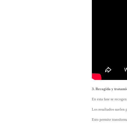
3. Recogida y tratamie
En esta fase se recogen
Los resultados suelen p
Esto permite transforma