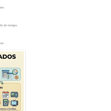
nte.
do de tiempo.
ine.