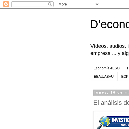
D'econ
Vídeos, audios, 
empresa ... y al
Economía 4ESO
EBAU/ABAU
EOP
lunes, 16 de m
El análisis 