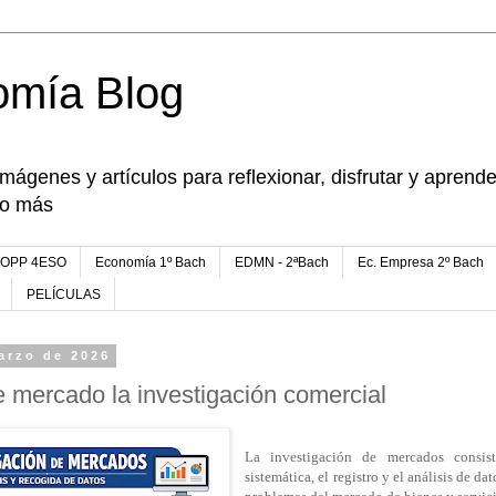
omía Blog
imágenes y artículos para reflexionar, disfrutar y apren
go más
FOPP 4ESO
Economía 1º Bach
EDMN - 2ªBach
Ec. Empresa 2º Bach
PELÍCULAS
arzo de 2026
de mercado la investigación comercial
La investigación de mercados consist
sistemática, el registro y el análisis de d