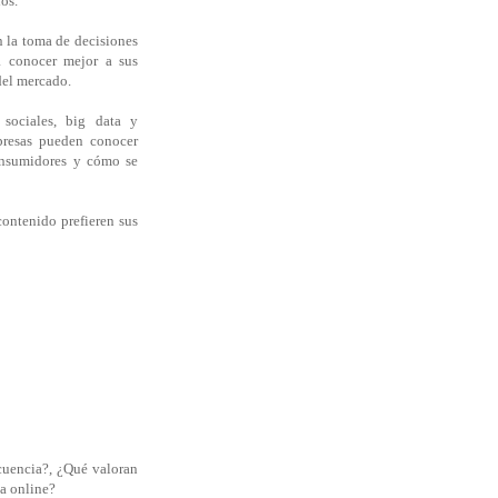
os.
n la toma de decisiones
a conocer mejor a sus
del mercado.
 sociales, big data y
mpresas pueden conocer
onsumidores y cómo se
contenido prefieren sus
cuencia?, ¿Qué valoran
pa online?