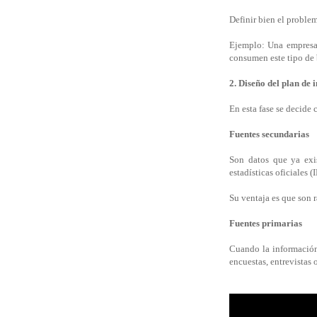
Definir bien el problem
Ejemplo: Una empresa 
consumen este tipo de 
2. Diseño del plan de 
En esta fase se decide 
Fuentes secundarias
Son datos que ya exis
estadísticas oficiales (
Su ventaja es que son r
Fuentes primarias
Cuando la información 
encuestas, entrevistas