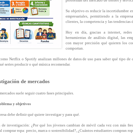
problemas del mercado de bienes y servici
Su objetivo es reducir la incertidumbre e
empresariales, permitiendo a la empres
clientes, la competencia y las tendencias 
Hoy en día, gracias a internet, redes
herramientas de análisis digital, las e
con mayor precisión qué quieren los c
comportan.
omo Netflix o Spotify analizan millones de datos de uso para saber qué tipo de 
qué series producir o qué música recomendar.
estigación de mercados
mercados suele seguir cuatro fases principales.
roblema y objetivos
resa debe definir qué quiere investigar y para qué.
 de investigación: ¿Por qué los jóvenes cambian de móvil cada vez con más fre
l comprar ropa: precio, marca o sostenibilidad?, ¿Cuántos estudiantes compran ro