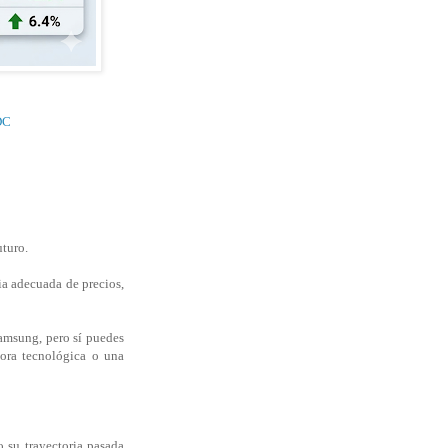
DC
uturo.
ia adecuada de precios,
amsung, pero sí puedes
jora tecnológica o una
 su trayectoria pasada