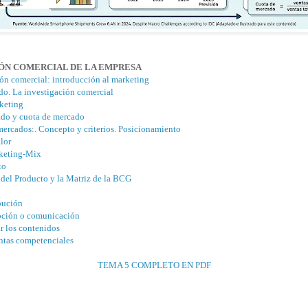
IÓN COMERCIAL DE LA EMPRESA
ón comercial: introducción al marketing
do. La investigación comercial
rketing
do y cuota de mercado
ercados:. Concepto y criterios. Posicionamiento
lor
rketing-Mix
to
 del Producto y la Matriz de la BCG
ibución
oción o comunicación
ar los contenidos
ntas competenciales
TEMA 5 COMPLETO EN PDF