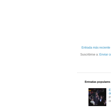
Entrada más reciente
Suscribirse a:
Enviar c
Entradas populares
E
d
P
c