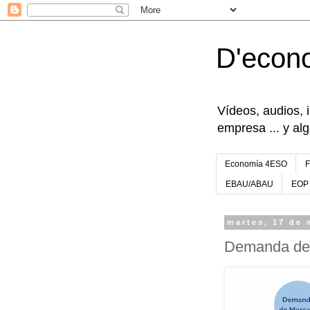
D'econ
Vídeos, audios, 
empresa ... y al
Economía 4ESO
EBAU/ABAU
EOP
martes, 17 de 
Demanda de 