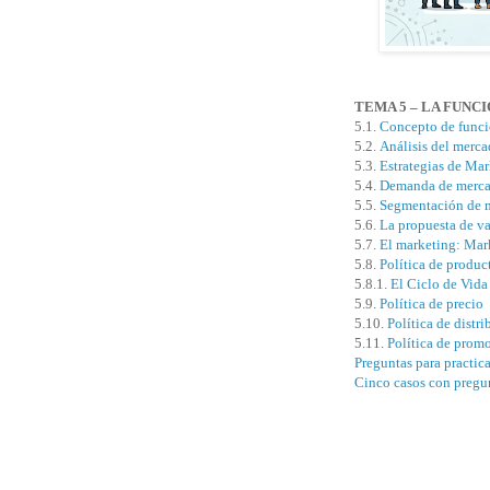
TEMA 5 – LA FUNC
5.1.
Concepto de funci
5.2.
Análisis del merca
5.3.
Estrategias de Ma
5.4.
Demanda de merca
5.5.
Segmentación de m
5.6.
La propuesta de va
5.7.
El marketing: Ma
5.8.
Política de produc
5.8.1.
El Ciclo de Vida
5.9.
Política de precio
5.10.
Política de distr
5.11.
Política de prom
Preguntas para practic
Cinco casos con pregu