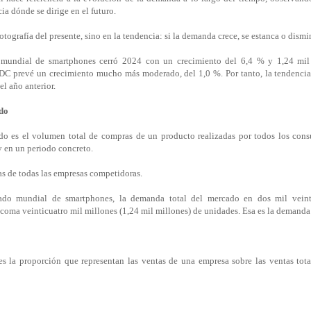
cia dónde se dirige en el futuro.
fotografía del presente, sino en la tendencia: si la demanda crece, se estanca o dism
mundial de smartphones cerró 2024 con un crecimiento del 6,4 % y 1,24 mil
IDC prevé un crecimiento mucho más moderado, del 1,0 %. Por tanto, la tendencia 
l año anterior.
do
 es el volumen total de compras de un producto realizadas por todos los con
 en un periodo concreto.
tas de todas las empresas competidoras.
do mundial de smartphones, la demanda total del mercado en dos mil veint
oma veinticuatro mil millones (1,24 mil millones) de unidades. Esa es la demanda
s la proporción que representan las ventas de una empresa sobre las ventas tot