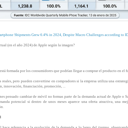
rtphone Shipments Grew 6.4% in 2024, Despite Macro Challenges according to I
tual (en el año 2024) de Apple según la imagen?
stá formada por los consumidores que podrían llegar a comprar el producto en el f
s reales, pero pueden convertirse en compradores si la empresa utiliza una estrateg
n, innovación, financiación, promoción, ...
enes pensado cambiar de móvil no formas parte de la demanda actual de Apple o S
manda potencial si dentro de unos meses aparece una oferta atractiva, una me
ón.
l
 hace referencia a la evolución de la demanda a lo largo del tiempo, observando