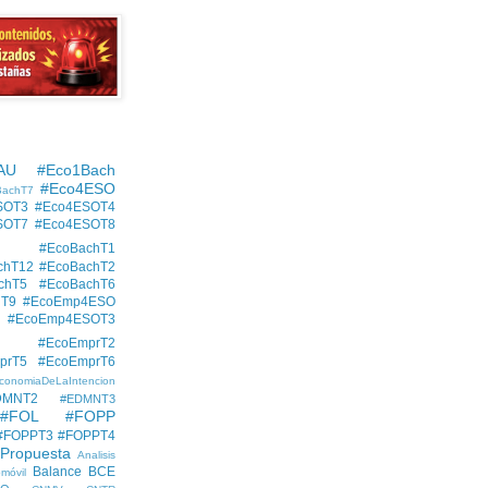
AU
#Eco1Bach
#Eco4ESO
BachT7
SOT3
#Eco4ESOT4
SOT7
#Eco4ESOT8
#EcoBachT1
chT12
#EcoBachT2
chT5
#EcoBachT6
hT9
#EcoEmp4ESO
#EcoEmp4ESOT3
#EcoEmprT2
prT5
#EcoEmprT6
conomiaDeLaIntencion
DMNT2
#EDMNT3
#FOL
#FOPP
#FOPPT3
#FOPPT4
 Propuesta
Analisis
Balance
BCE
móvil