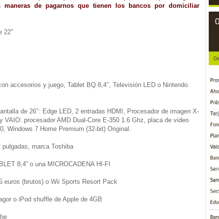
as maneras de pagarnos que tienen los bancos por domiciliar
e 22″
 con accesorios y juego, Tablet BQ 8,4″, Televisión LED o Nintendo
antalla de 26″: Edge LED, 2 entradas HDMI, Procesador de imagen X-
ony VAIO: procesador AMD Dual-Core E-350 1.6 Ghz, placa de video
 Windows 7 Home Premium (32-bit) Original.
2 pulgadas, marca Toshiba
ABLET 8,4” o una MICROCADENA HI-FI
25 euros (brutos) o Wii Sports Resort Pack
 Fagor o iPod shuffle de Apple de 4GB
che