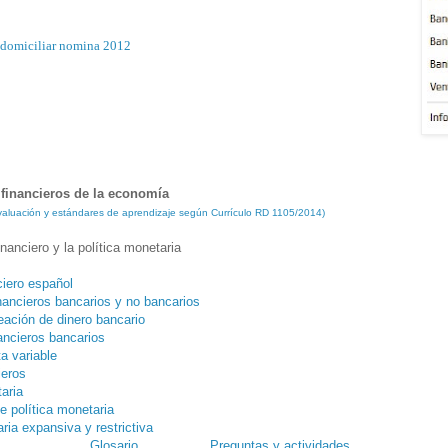
 domiciliar nomina 2012
financieros de la economía
 evaluación y estándares de aprendizaje según Currículo RD 1105/2014)
nanciero y la política monetaria
ciero español
inancieros bancarios y no bancarios
eación de dinero bancario
ancieros bancarios
ta variable
ieros
aria
e política monetaria
ria expansiva y restrictiva
Glosario
Preguntas y actividades