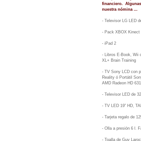
financiero. Algun
nuestra nómina ...
- Televisor LG LED d
- Pack XBOX Kinect
- iPad 2
- Libros E-Book, Wii
XL+ Brain Training
- TV Sony LCD con p
Reality ó Portátil S
AMD Radeon HD 6310,
- Televisor LED de 3
- TV LED 19” HD, T
- Tarjeta regalo de 1
- Olla a presión 6 l.
- Toalla de Guy Laro