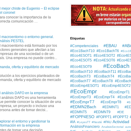
l mejor chiste de Eugenio – El eclipse
el coronel
ara conocer la importancia de la
orrecta comunicación …
l macroentorno o entorno general.
Etiquetas
nálisis PESTEL
#EBAU #AB
l macroentorno está formado por los
#Competenciales
actores generales que afectan a las
#Eco1BachT10
#Eco1BachT6
#Eco1
mpresas de una sociedad o de un
#Eco4ESOT1
#Eco4ESOT2
#Eco4E
aís. Una empresa no puede contro...
#Eco4ESOT5
#Eco4ESOT6
#Eco4E
#EcoBach
#Eco4ESOT9
manda, oferta y equilibrio de mercado
#EcoBachT10
#EcoBachT11
#EcoBa
solución a los ejercicios planteados de
#EcoBachT3
#EcoBachT4
#EcoBa
demanda, oferta y equilibrio de mercado
#EcoBachT7
#EcoBachT8
#EcoBac
#EcoEmp4ESOT1
#EcoEmp4ESOT2
#EcoEmpr
#EcoEmprT1
l análisis DAFO en la empresa
#EcoEmprT3
#EcoEmprT4
#EcoEm
l análisis DAFO es una herramienta
#EcoEmprT7
ue permite conocer la situación de una
#EcoEmprT8
#E
mpresa, un proyecto o incluso una
#EDMN2Bach
#EDMNT1
#E
ersona antes de tomar decisi...
#EDMNT5
#EDMNT9
#EIE
#FOPP4ESO
#FOPPT1
#FOPPT2
xplorar el entorno y gestionar la
Actividad
#IA
#PAU
#LeyesTT
#Nestlé
nformación en la empresa
AnálisisFinanciero
AnalisisSectorial
auto
ntes de tomar una decisión