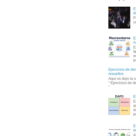
E
d
P
c
E
A
E
f
e
p
Ejercicios de de
resueltos
Aquí os dejo la 
“ Ejercicios de 
”
E
E
q
e
p
E
i
A