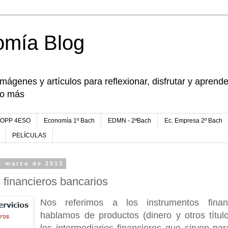
omía Blog
imágenes y artículos para reflexionar, disfrutar y apren
go más
FOPP 4ESO
Economía 1º Bach
EDMN - 2ªBach
Ec. Empresa 2º Bach
PELÍCULAS
e marzo de 2013
 financieros bancarios
Nos referimos a los instrumentos finan
hablamos de productos (dinero y otros títul