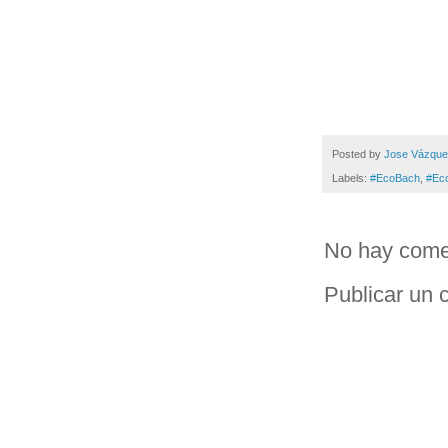
Posted by
Jose Vázqu
Labels:
#EcoBach
,
#Ec
No hay come
Publicar un 