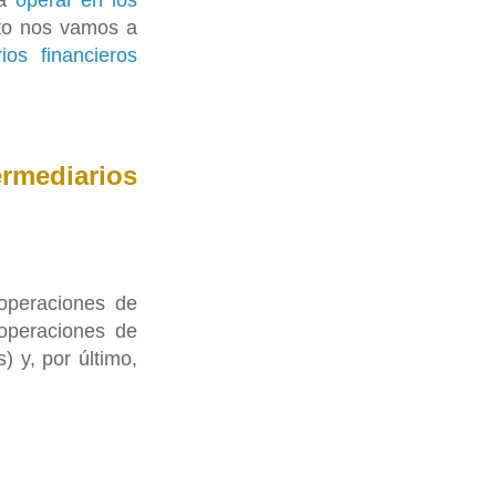
ra
operar en los
to nos vamos a
rios financieros
rmediarios
 operaciones de
 operaciones de
) y, por último,