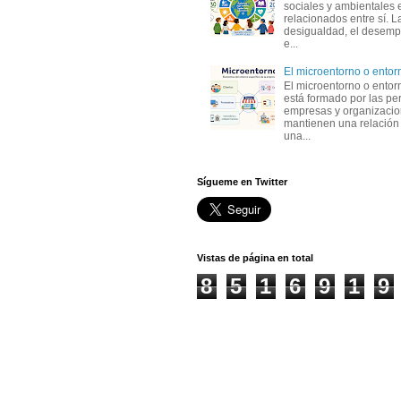
sociales y ambientales 
relacionados entre sí. L
desigualdad, el desemp
e...
El microentorno o entor
El microentorno o entor
está formado por las pe
empresas y organizaci
mantienen una relación
una...
Sígueme en Twitter
Vistas de página en total
8
5
1
6
9
1
9