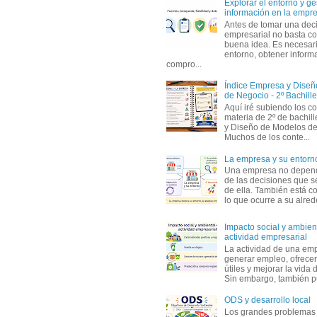
Explorar el entorno y ge
información en la empr
Antes de tomar una dec
empresarial no basta co
buena idea. Es necesari
entorno, obtener informa
compro...
Índice Empresa y Dise
de Negocio - 2º Bachille
Aquí iré subiendo los c
materia de 2º de bachil
y Diseño de Modelos de
Muchos de los conte...
La empresa y su entorn
Una empresa no depen
de las decisiones que s
de ella. También está c
lo que ocurre a su alrede
Impacto social y ambient
actividad empresarial
La actividad de una em
generar empleo, ofrecer
útiles y mejorar la vida 
Sin embargo, también p
ODS y desarrollo local
Los grandes problemas