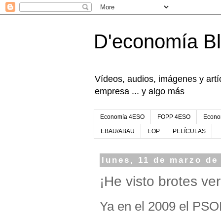
D'economía B
Vídeos, audios, imágenes y artíc
empresa ... y algo más
Economía 4ESO
FOPP 4ESO
Econo
EBAU/ABAU
EOP
PELÍCULAS
lunes, 11 de marzo de
¡He visto brotes ve
Ya en el 2009 el PSO