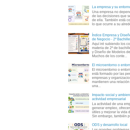
La empresa y su entorn
Una empresa no depen
de las decisiones que s
de ella. También está c
lo que ocurre a su alrede
Índice Empresa y Dise
de Negocio - 2º Bachille
Aquí iré subiendo los c
materia de 2º de bachil
y Diseño de Modelos de
Muchos de los conte...
El microentorno o entor
El microentorno o entor
está formado por las pe
empresas y organizaci
mantienen una relación
una...
Impacto social y ambient
actividad empresarial
La actividad de una em
generar empleo, ofrecer
útiles y mejorar la vida 
Sin embargo, también p
ODS y desarrollo local
Los grandes problemas