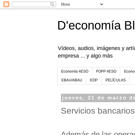
D'economía B
Vídeos, audios, imágenes y artíc
empresa ... y algo más
Economía 4ESO
FOPP 4ESO
Econo
EBAU/ABAU
EOP
PELÍCULAS
jueves, 21 de marzo d
Servicios bancarios
Además de las operac