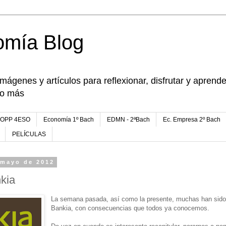
omía Blog
imágenes y artículos para reflexionar, disfrutar y apren
go más
FOPP 4ESO
Economía 1º Bach
EDMN - 2ªBach
Ec. Empresa 2º Bach
PELÍCULAS
 mayo de 2012
kia
La semana pasada, así como la presente, muchas han sido 
Bankia, con consecuencias que todos ya conocemos.