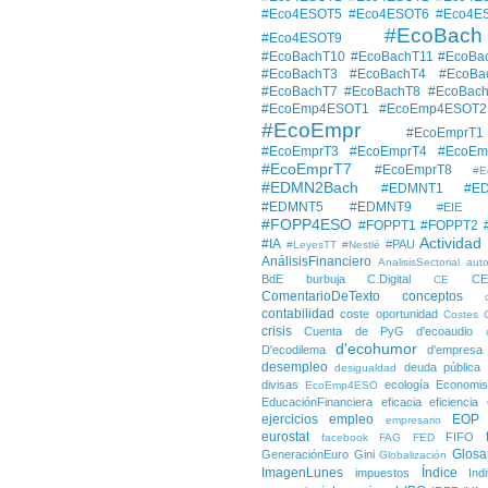
#Eco4ESOT5
#Eco4ESOT6
#Eco4E
#EcoBach
#Eco4ESOT9
#EcoBachT10
#EcoBachT11
#EcoBa
#EcoBachT3
#EcoBachT4
#EcoBa
#EcoBachT7
#EcoBachT8
#EcoBac
#EcoEmp4ESOT1
#EcoEmp4ESOT2
#EcoEmpr
#EcoEmprT1
#EcoEmprT3
#EcoEmprT4
#EcoEm
#EcoEmprT7
#EcoEmprT8
#E
#EDMN2Bach
#EDMNT1
#E
#EDMNT5
#EDMNT9
#EIE
#FOPP4ESO
#FOPPT1
#FOPPT2
Actividad
#IA
#PAU
#LeyesTT
#Nestlé
AnálisisFinanciero
AnalisisSectorial
auto
BdE
burbuja
C.Digital
C
CE
ComentarioDeTexto
conceptos
contabilidad
coste oportunidad
Costes
crisis
Cuenta de PyG
d'ecoaudio
d'ecohumor
D'ecodilema
d'empresa
desempleo
deuda pública
desigualdad
divisas
ecología
Economis
EcoEmp4ESO
EducaciónFinanciera
eficacia
eficiencia
ejercicios
empleo
EOP
empresario
eurostat
FIFO
facebook
FAG
FED
Glosa
GeneraciónEuro
Gini
Globalización
ImagenLunes
Índice
impuestos
Ind