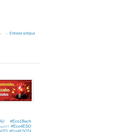
Entrada antigua
AU
#Eco1Bach
#Eco4ESO
BachT7
SOT3
#Eco4ESOT4