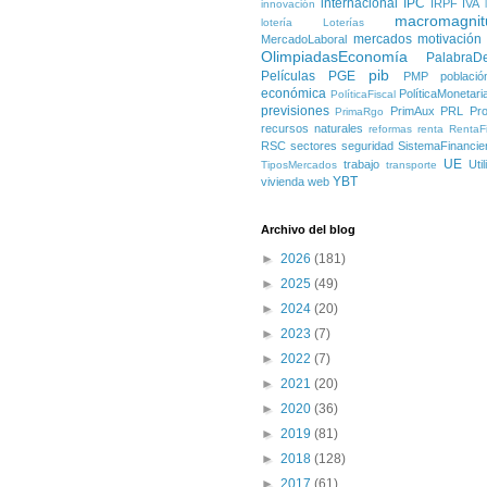
internacional
IPC
IRPF
IVA
innovación
macromagnit
lotería
Loterías
mercados
motivación
MercadoLaboral
OlimpiadasEconomía
PalabraD
pib
Películas
PGE
PMP
població
económica
PolíticaMonetari
PolíticaFiscal
previsiones
PrimAux
PRL
Pro
PrimaRgo
recursos naturales
reformas
renta
RentaFi
RSC
sectores
seguridad
SistemaFinancie
UE
trabajo
Uti
TiposMercados
transporte
YBT
vivienda
web
Archivo del blog
►
2026
(181)
►
2025
(49)
►
2024
(20)
►
2023
(7)
►
2022
(7)
►
2021
(20)
►
2020
(36)
►
2019
(81)
►
2018
(128)
►
2017
(61)