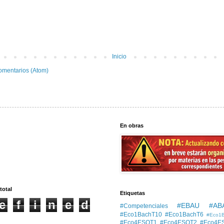
Inicio
omentarios (Atom)
En obras
total
Etiquetas
e
f
i
n
e
d
#EBAU #AB
#Competenciales
#Eco1BachT10
#Eco1BachT6
#Eco1
#Eco4ESOT1
#Eco4ESOT2
#Eco4E