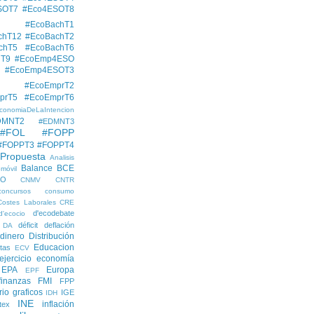
SOT7
#Eco4ESOT8
#EcoBachT1
chT12
#EcoBachT2
chT5
#EcoBachT6
hT9
#EcoEmp4ESO
#EcoEmp4ESOT3
#EcoEmprT2
prT5
#EcoEmprT6
conomiaDeLaIntencion
DMNT2
#EDMNT3
#FOL
#FOPP
#FOPPT3
#FOPPT4
 Propuesta
Analisis
Balance
BCE
móvil
EO
CNMV
CNTR
concursos
consumo
Costes Laborales
CRE
d'ecodebate
d'ecocio
déficit
deflación
DA
dinero
Distribución
Educacion
tas
ECV
ejercicio economía
EPA
Europa
EPF
finanzas
FMI
FPP
rio
graficos
IGE
IDH
INE
inflación
itex