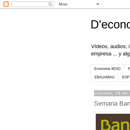
D'econ
Vídeos, audios, 
empresa ... y al
Economía 4ESO
EBAU/ABAU
EOP
viernes, 18 de
Semana Ban