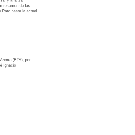
sar y analizar
un resumen de las
 Rato hasta la actual
 Ahorro (BFA), por
é Ignacio