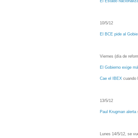
El Estado nacionaliz
10/5/12
El BCE pide al Gobie
Viernes (día de refor
El Gobierno exige má
Cae el IBEX
cuando 
13/5/12
Paul Krugman alerta
s
Lunes 14/5/12, se vue