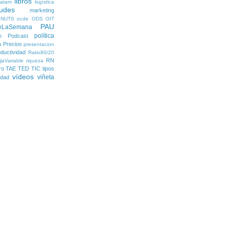
libros
latam
logística
udes
marketing
NUTS
ocde
ODS
OIT
PAU
eLaSemana
política
n
Podcast
a
Precios
presentacion
ductividad
Ratio80/20
RN
jaVariable
riqueza
ro
TAE
TED
TIC
tipos
vídeos
viñeta
lidad