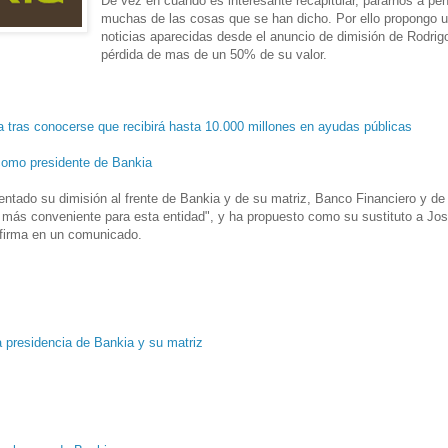
De vez en cuando es interesante recapitular, pararnos a pen
muchas de las cosas que se han dicho. Por ello propongo 
noticias aparecidas desde el anuncio de dimisión de Rodrigo
pérdida de mas de un 50% de su valor.
a tras conocerse que recibirá hasta 10.000 millones en ayudas públicas
como presidente de Bankia
ntado su dimisión al frente de Bankia y de su matriz, Banco Financiero y de
o más conveniente para esta entidad", y ha propuesto como su sustituto a Jos
 afirma en un comunicado.
a presidencia de Bankia y su matriz