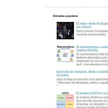
Entradas populares
El mejor chiste de Eugen
del coronel
Para conocer la importa
correcta comunicación
El macroentorno o entor
Análisis PESTEL
El macroentorno está fo
factores generales que 
empresas de una socie
país. Una empresa no pu
Ejercicios de demanda, oferta y equili
resueltos
Aquí os dejo la solución a los ejercici
“ Ejercicios de demanda, oferta y equil
”
El análisis DAFO en la
El análisis DAFO es un
que permite conocer la 
empresa, un proyecto o
persona antes de tomar d