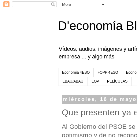
D'economía B
Vídeos, audios, imágenes y artíc
empresa ... y algo más
Economía 4ESO
FOPP 4ESO
Econo
EBAU/ABAU
EOP
PELÍCULAS
miércoles, 16 de mayo
Que presenten ya e
Al Gobierno del PSOE se
optimismo y de no recono