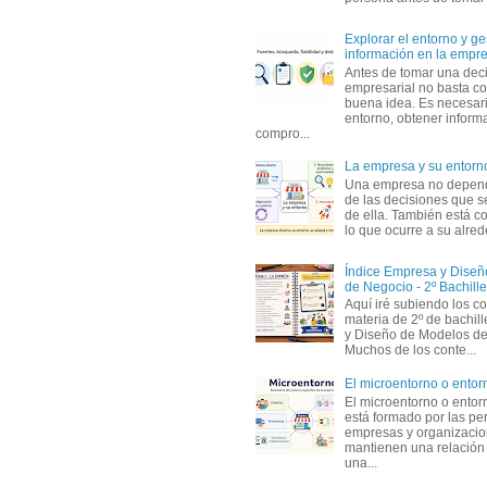
Explorar el entorno y ge
información en la empr
Antes de tomar una dec
empresarial no basta co
buena idea. Es necesari
entorno, obtener informa
compro...
La empresa y su entorn
Una empresa no depen
de las decisiones que s
de ella. También está c
lo que ocurre a su alrede
Índice Empresa y Dise
de Negocio - 2º Bachille
Aquí iré subiendo los c
materia de 2º de bachil
y Diseño de Modelos de
Muchos de los conte...
El microentorno o entor
El microentorno o entor
está formado por las pe
empresas y organizaci
mantienen una relación
una...