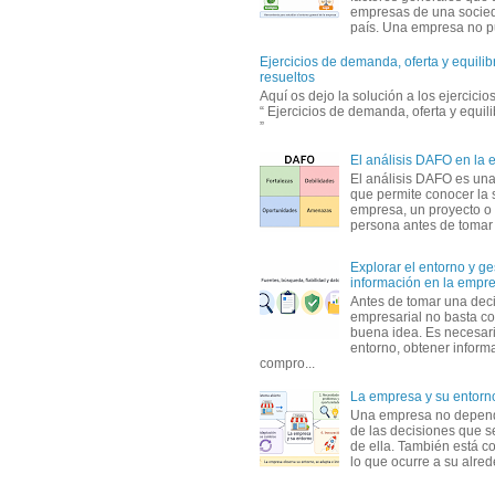
empresas de una socie
país. Una empresa no pu
Ejercicios de demanda, oferta y equili
resueltos
Aquí os dejo la solución a los ejercici
“ Ejercicios de demanda, oferta y equil
”
El análisis DAFO en la
El análisis DAFO es un
que permite conocer la 
empresa, un proyecto o
persona antes de tomar d
Explorar el entorno y ge
información en la empr
Antes de tomar una dec
empresarial no basta co
buena idea. Es necesari
entorno, obtener informa
compro...
La empresa y su entorn
Una empresa no depen
de las decisiones que s
de ella. También está c
lo que ocurre a su alrede