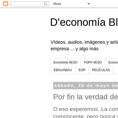
D'economía B
Vídeos, audios, imágenes y artíc
empresa ... y algo más
Economía 4ESO
FOPP 4ESO
Econo
EBAU/ABAU
EOP
PELÍCULAS
sábado, 26 de mayo d
Por fin la verdad d
O eso esperemos. La comp
convincente, pero nunca 