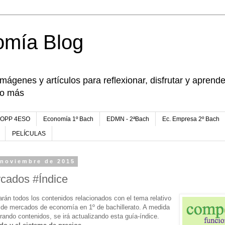
omía Blog
imágenes y artículos para reflexionar, disfrutar y apren
go más
FOPP 4ESO
Economía 1º Bach
EDMN - 2ªBach
Ec. Empresa 2º Bach
PELÍCULAS
 noviembre de 2015
rcados #Índice
arán todos los contenidos relacionados con el tema relativo
os de mercados de economía en 1º de bachillerato. A medida
ando contenidos, se irá actualizando esta guía-índice.