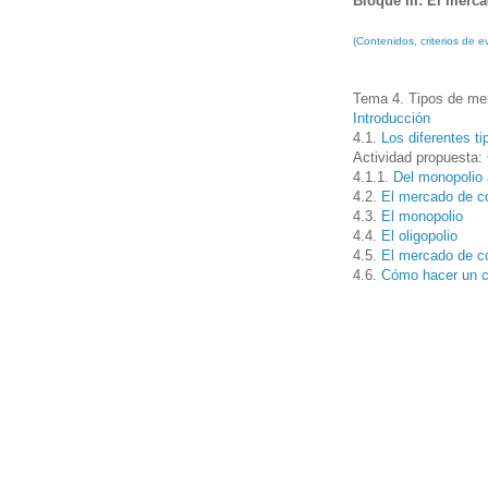
Bloque III: El merc
(Contenidos, criterios de
Tema 4. Tipos de me
Introducción
4.1.
Los diferentes t
Actividad propuesta:
4.1.1.
Del monopolio 
4.2.
El mercado de c
4.3.
El monopolio
4.4.
El oligopolio
4.5.
El mercado de c
4.6.
Cómo hacer un c