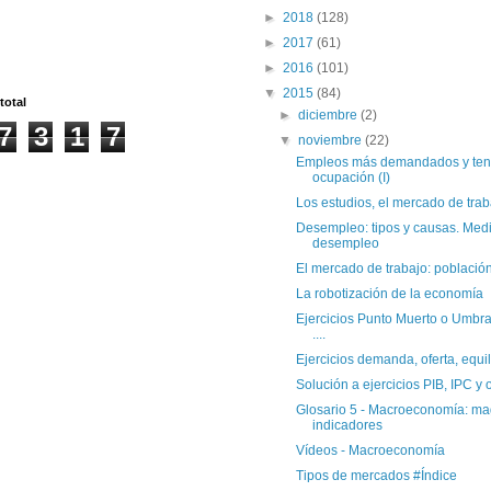
►
2018
(128)
►
2017
(61)
►
2016
(101)
▼
2015
(84)
total
►
diciembre
(2)
7
3
1
7
▼
noviembre
(22)
Empleos más demandados y ten
ocupación (I)
Los estudios, el mercado de trabaj
Desempleo: tipos y causas. Medi
desempleo
El mercado de trabajo: población 
La robotización de la economía
Ejercicios Punto Muerto o Umbra
....
Ejercicios demanda, oferta, equilib
Solución a ejercicios PIB, IPC y 
Glosario 5 - Macroeconomía: ma
indicadores
Vídeos - Macroeconomía
Tipos de mercados #Índice