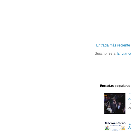
Entrada más reciente
Suscribirse a:
Enviar c
Entradas populares
E
d
P
c
E
A