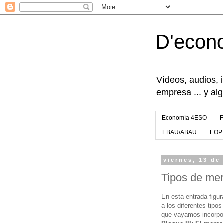
D'econ
Vídeos, audios, 
empresa ... y al
Economía 4ESO
EBAU/ABAU
EOP
viernes, 13 de
Tipos de me
En esta entrada figur
a los diferentes tip
que vayamos incorpor