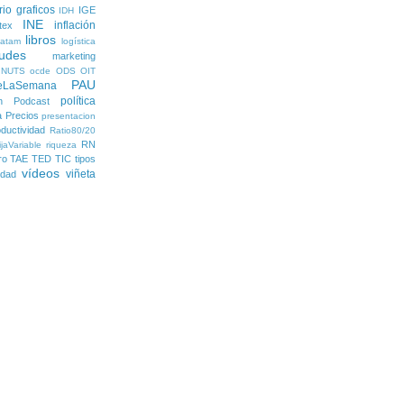
rio
graficos
IGE
IDH
INE
inflación
itex
libros
latam
logística
udes
marketing
NUTS
ocde
ODS
OIT
PAU
eLaSemana
política
n
Podcast
a
Precios
presentacion
ductividad
Ratio80/20
RN
jaVariable
riqueza
ro
TAE
TED
TIC
tipos
vídeos
viñeta
lidad