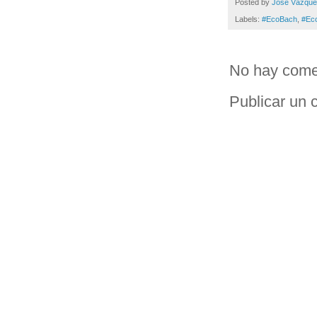
Posted by
Jose Vázqu
Labels:
#EcoBach
,
#Ec
No hay come
Publicar un 