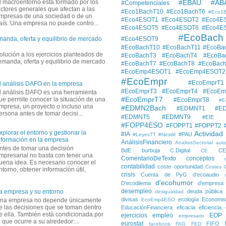
#EBAU #AB
l macroentorno está formado por los
#Competenciales
actores generales que afectan a las
#Eco1BachT10
#Eco1BachT6
#Eco1
mpresas de una sociedad o de un
#Eco4ESOT1
#Eco4ESOT2
#Eco4E
aís. Una empresa no puede contro...
#Eco4ESOT5
#Eco4ESOT6
#Eco4E
#EcoBach
#Eco4ESOT9
manda, oferta y equilibrio de mercado
#EcoBachT10
#EcoBachT11
#EcoBa
solución a los ejercicios planteados de
#EcoBachT3
#EcoBachT4
#EcoBa
demanda, oferta y equilibrio de mercado
#EcoBachT7
#EcoBachT8
#EcoBac
#EcoEmp4ESOT1
#EcoEmp4ESOT2
#EcoEmpr
#EcoEmprT1
l análisis DAFO en la empresa
#EcoEmprT3
#EcoEmprT4
#EcoEm
l análisis DAFO es una herramienta
#EcoEmprT7
ue permite conocer la situación de una
#EcoEmprT8
#E
mpresa, un proyecto o incluso una
#EDMN2Bach
#EDMNT1
#E
ersona antes de tomar decisi...
#EDMNT5
#EDMNT9
#EIE
#FOPP4ESO
#FOPPT1
#FOPPT2
xplorar el entorno y gestionar la
Actividad
#IA
#PAU
#LeyesTT
#Nestlé
nformación en la empresa
AnálisisFinanciero
AnalisisSectorial
auto
ntes de tomar una decisión
BdE
burbuja
C.Digital
C
CE
mpresarial no basta con tener una
ComentarioDeTexto
conceptos
uena idea. Es necesario conocer el
contabilidad
coste oportunidad
Costes
ntorno, obtener información útil,
crisis
Cuenta de PyG
d'ecoaudio
d'ecohumor
D'ecodilema
d'empresa
desempleo
deuda pública
a empresa y su entorno
desigualdad
divisas
ecología
Economis
na empresa no depende únicamente
EcoEmp4ESO
e las decisiones que se toman dentro
EducaciónFinanciera
eficacia
eficiencia
e ella. También está condicionada por
ejercicios
empleo
EOP
empresario
o que ocurre a su alrededor:...
eurostat
FIFO
facebook
FAG
FED