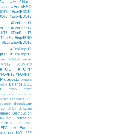
AU
#Eco1Bach
#Eco4ESO
BachT7
SOT3
#Eco4ESOT4
SOT7
#Eco4ESOT8
#EcoBachT1
chT12
#EcoBachT2
chT5
#EcoBachT6
hT9
#EcoEmp4ESO
#EcoEmp4ESOT3
#EcoEmprT2
prT5
#EcoEmprT6
conomiaDeLaIntencion
DMNT2
#EDMNT3
#FOL
#FOPP
#FOPPT3
#FOPPT4
 Propuesta
Analisis
Balance
BCE
móvil
EO
CNMV
CNTR
concursos
consumo
Costes Laborales
CRE
d'ecodebate
d'ecocio
déficit
deflación
DA
dinero
Distribución
Educacion
tas
ECV
ejercicio economía
EPA
Europa
EPF
finanzas
FMI
FPP