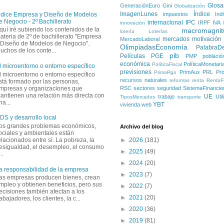
Glosa
GeneraciónEuro
Gini
Globalización
ImagenLunes
Índice
impuestos
Ind
ndice Empresa y Diseño de Modelos
e Negocio - 2º Bachillerato
internacional
IPC
IRPF
IVA
innovación
quí iré subiendo los contenidos de la
macromagnit
lotería
Loterías
ateria de 2º de bachillerato "Empresa
mercados
motivación
MercadoLaboral
 Diseño de Modelos de Negocio".
OlimpiadasEconomía
PalabraD
uchos de los conte...
pib
Películas
PGE
PMP
població
económica
PolíticaMonetari
PolíticaFiscal
l microentorno o entorno específico
previsiones
PrimAux
PRL
Pro
PrimaRgo
l microentorno o entorno específico
recursos naturales
reformas
renta
RentaFi
stá formado por las personas,
mpresas y organizaciones que
RSC
sectores
seguridad
SistemaFinancie
antienen una relación más directa con
UE
trabajo
Uti
TiposMercados
transporte
na...
YBT
vivienda
web
DS y desarrollo local
os grandes problemas económicos,
Archivo del blog
ociales y ambientales están
elacionados entre sí. La pobreza, la
►
2026
(181)
esigualdad, el desempleo, el consumo
►
2025
(49)
..
►
2024
(20)
a responsabilidad de la empresa
►
2023
(7)
as empresas producen bienes, crean
mpleo y obtienen beneficios, pero sus
►
2022
(7)
ecisiones también afectan a los
►
2021
(20)
rabajadores, los clientes, la c...
►
2020
(36)
►
2019
(81)