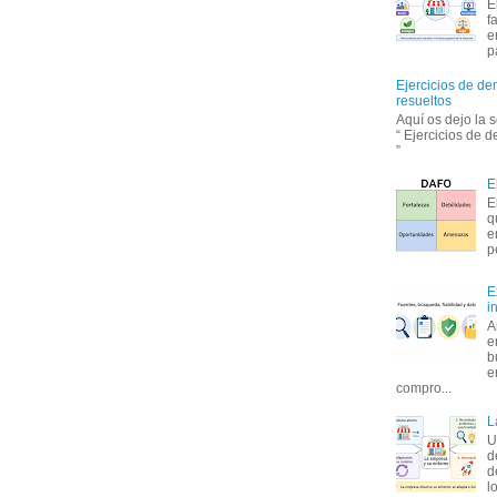
E
f
e
p
Ejercicios de de
resueltos
Aquí os dejo la 
“ Ejercicios de 
”
E
E
q
e
p
E
i
A
e
b
e
compro...
L
U
d
d
l