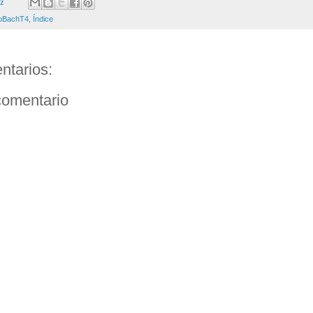
ez
oBachT4
,
Índice
ntarios:
comentario