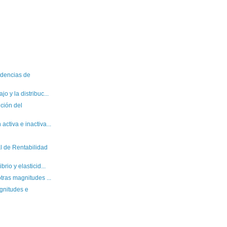
dencias de
o y la distribuc...
ción del
activa e inactiva...
l de Rentabilidad
rio y elasticid...
otras magnitudes ...
gnitudes e