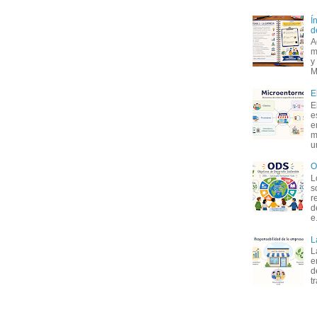
Í
d
A
m
y
M
E
E
e
e
m
u
O
L
s
r
d
e.
L
L
e
d
t