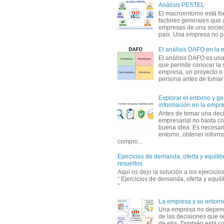
Análisis PESTEL
El macroentorno está fo
factores generales que 
empresas de una socie
país. Una empresa no pu
El análisis DAFO en la
El análisis DAFO es un
que permite conocer la 
empresa, un proyecto o
persona antes de tomar d
Explorar el entorno y ge
información en la empr
Antes de tomar una dec
empresarial no basta co
buena idea. Es necesari
entorno, obtener informa
compro...
Ejercicios de demanda, oferta y equili
resueltos
Aquí os dejo la solución a los ejercici
“ Ejercicios de demanda, oferta y equil
”
La empresa y su entorn
Una empresa no depen
de las decisiones que s
de ella. También está c