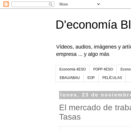
D'economía B
Vídeos, audios, imágenes y artíc
empresa ... y algo más
Economía 4ESO
FOPP 4ESO
Econo
EBAU/ABAU
EOP
PELÍCULAS
lunes, 23 de noviembr
El mercado de traba
Tasas