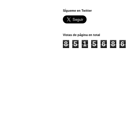
Sígueme en Twitter
Vistas de página en total
8
5
1
5
6
8
6