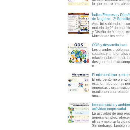
lo que ocurre a su alrede
Índice Empresa y Dise
de Negocio - 2º Bachille
Aquí iré subiendo los c
materia de 2º de bachil
y Diseño de Modelos de
Muchos de los conte...
ODS y desarrollo local
Los grandes problemas
sociales y ambientales 
relacionados entre sí. L
desigualdad, el desemp
e...
El microentorno o entor
El microentorno o entor
está formado por las pe
empresas y organizaci
mantienen una relación
una...
Impacto social y ambient
actividad empresarial
La actividad de una em
generar empleo, ofrecer
útiles y mejorar la vida 
Sin embargo, también p