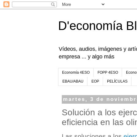
D'economía B
Vídeos, audios, imágenes y artíc
empresa ... y algo más
Economía 4ESO
FOPP 4ESO
Econo
EBAU/ABAU
EOP
PELÍCULAS
martes, 3 de noviembr
Solución a los ejerc
eficiencia en las o
Las soluciones a los
ejer